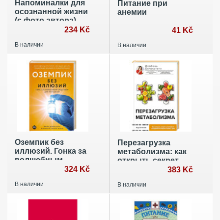
Напоминалки для
Питание при
осознанной жизни
анемии
(с фото автора)
234 Kč
41 Kč
В наличии
В наличии
Оземпик без
Перезагрузка
иллюзий. Гонка за
метаболизма: как
волшебным
открыть секрет
средством для
324 Kč
устойчивого
383 Kč
похудения
похудения и
В наличии
В наличии
энергии на весь
день