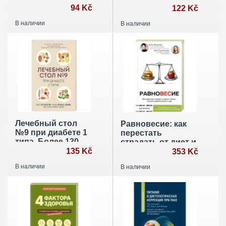
энциклопедия
94 Kč
122 Kč
В наличии
В наличии
Лечебный стол
Равновесие: как
№9 при диабете 1
перестать
типа. Более 130
страдать от диет и
рецептов с учетом
135 Kč
начать получать
353 Kč
хлебных единиц:
удовольствие от
В наличии
В наличии
супы, салаты,
еды
гарниры, напитки