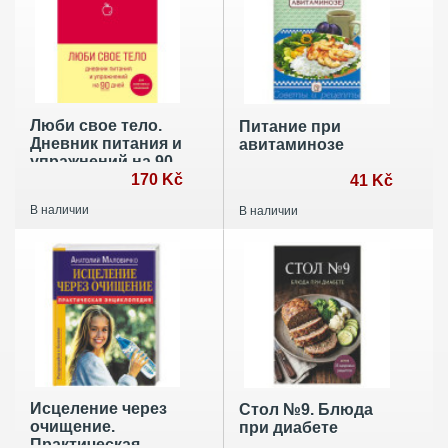
Люби свое тело.
Питание при
Дневник питания и
авитаминозе
упражнений на 90
дней (алый)
170 Kč
41 Kč
В наличии
В наличии
Исцеление через
Стол №9. Блюда
очищение.
при диабете
Практическая