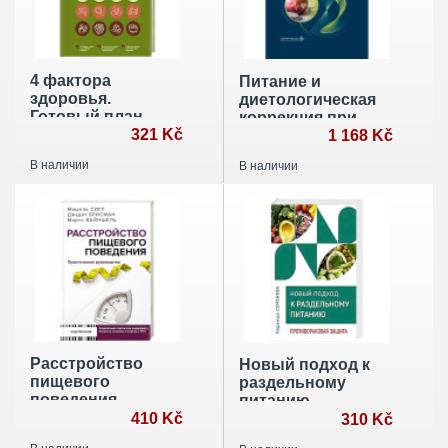
4 фактора
Питание и
здоровья.
диетологическая
Готовый план
коррекция при
питания и
321 Kč
раке:
1 168 Kč
тренировок на
руководство-
В наличии
В наличии
любой случай
справочник
Расстройство
Новый подход к
пищевого
раздельному
поведения.
питанию.
Практическое
410 Kč
Противораковая
310 Kč
руководство. Как
защита