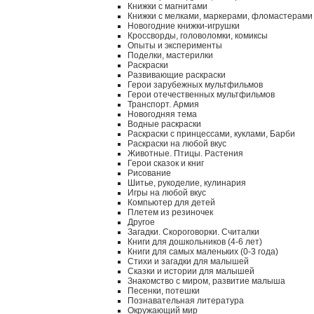
Книжки с магнитами
Книжки с мелками, маркерами, фломастерами
Новогодние книжки-игрушки
Кроссворды, головоломки, комиксы
Опыты и эксперименты
Поделки, мастерилки
Раскраски
Развивающие раскраски
Герои зарубежных мультфильмов
Герои отечественных мультфильмов
Транспорт. Армия
Новогодняя тема
Водные раскраски
Раскраски с принцессами, куклами, Барби
Раскраски на любой вкус
Животные. Птицы. Растения
Герои сказок и книг
Рисование
Шитье, рукоделие, кулинария
Игры на любой вкус
Компьютер для детей
Плетем из резиночек
Другое
Загадки. Скороговорки. Считалки
Книги для дошкольников (4-6 лет)
Книги для самых маленьких (0-3 года)
Стихи и загадки для малышей
Сказки и истории для малышей
Знакомство с миром, развитие малыша
Песенки, потешки
Познавательная литература
Окружающий мир