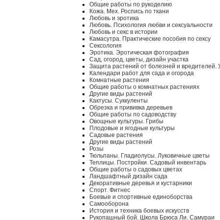
Общие работы по рукоделию
Кожа. Мех. Роспись по ткани
Любовь и эротика
Любовь. Психология любви и сексуальности
Любовь и секс в истории
Камасутра. Практические пособия по сексу
Сексология
Эротика. Эротическая фотография
Сад, огород, цветы, дизайн участка
Защита растений от болезней и вредителей.
Календари работ для сада и огорода
Комнатные растения
Общие работы о комнатных растениях
Другие виды растений
Кактусы. Суккуленты
Обрезка и прививка деревьев
Общие работы по садоводству
Овощные культуры. Грибы
Плодовые и ягодные культуры
Садовые растения
Другие виды растений
Розы
Тюльпаны. Гладиолусы. Луковичные цветы
Теплицы. Постройки. Садовый инвентарь
Общие работы о садовых цветах
Ландшафтный дизайн сада
Декоративные деревья и кустарники
Спорт. Фитнес
Боевые и спортивные единоборства
Самооборона
История и техника боевых искусств
Рукопашный бой. Школа Брюса Ли. Самураи