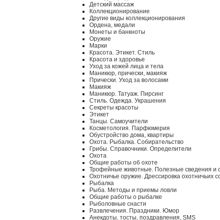
Детский массаж
Коллекционирование
Другие виды коллекционирования
Ордена, медали
Монеты и банкноты
Оружие
Марки
Красота. Этикет. Стиль
Красота и здоровье
Уход за кожей лица и тела
Маникюр, прически, макияж
Прически. Уход за волосами
Макияж
Маникюр. Татуаж. Пирсинг
Стиль. Одежда. Украшения
Секреты красоты
Этикет
Танцы. Самоучители
Косметология. Парфюмерия
Обустройство дома, квартиры
Охота. Рыбалка. Собирательство
Грибы. Справочники. Определители
Охота
Общие работы об охоте
Трофейные животные. Полезные сведения и 
Охотничье оружие. Дрессировка охотничьих с
Рыбалка
Рыба. Методы и приемы ловли
Общие работы о рыбалке
Рыболовные снасти
Развлечения. Праздники. Юмор
Анекдоты, тосты, поздравления, SMS