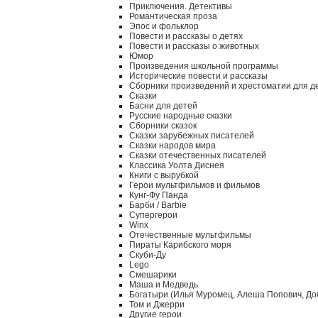
Приключения. Детективы
Романтическая проза
Эпос и фольклор
Повести и рассказы о детях
Повести и рассказы о животных
Юмор
Произведения школьной программы
Исторические повести и рассказы
Сборники произведений и хрестоматии для д
Сказки
Басни для детей
Русские народные сказки
Сборники сказок
Сказки зарубежных писателей
Сказки народов мира
Сказки отечественных писателей
Классика Уолта Диснея
Книги с вырубкой
Герои мультфильмов и фильмов
Кунг-Фу Панда
Барби / Barbie
Супергерои
Winx
Отечественные мультфильмы
Пираты Карибского моря
Скуби-Ду
Lego
Смешарики
Маша и Медведь
Богатыри (Илья Муромец, Алеша Попович, До
Том и Джерри
Другие герои