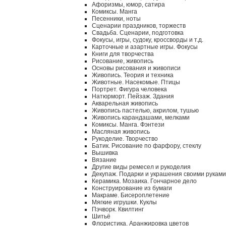
Афоризмы, юмор, сатира
Комиксы. Манга
Песенники, ноты
Сценарии праздников, торжеств
Свадьба. Сценарии, подготовка
Фокусы, игры, судоку, кроссворды и т.д.
Карточные и азартные игры. Фокусы
Книги для творчества
Рисование, живопись
Основы рисования и живописи
Живопись. Теория и техника
Животные. Насекомые. Птицы
Портрет. Фигура человека
Натюрморт. Пейзаж. Здания
Акварельная живопись
Живопись пастелью, акрилом, тушью
Живопись карандашами, мелками
Комиксы. Манга. Фэнтези
Масляная живопись
Рукоделие. Творчество
Батик. Рисование по фарфору, стеклу
Вышивка
Вязание
Другие виды ремесел и рукоделия
Декупаж. Подарки и украшения своими руками
Керамика. Мозаика. Гончарное дело
Конструирование из бумаги
Макраме. Бисероплетение
Мягкие игрушки. Куклы
Пэчворк. Квилтинг
Шитьё
Флористика. Аранжировка цветов