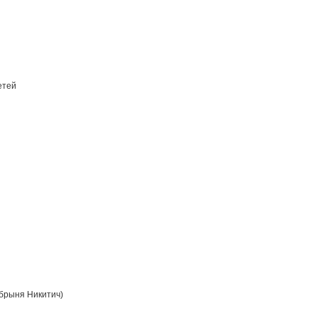
етей
брыня Никитич)