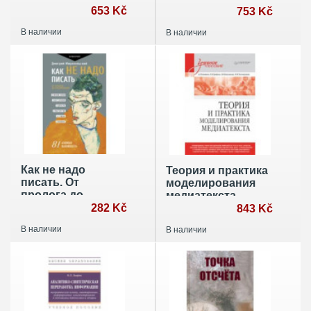
653 Kč
Учебное пособие
753 Kč
для вузов
В наличии
В наличии
Как не надо
Теория и практика
писать. От
моделирования
пролога до
медиатекста.
кульминации
282 Kč
Учебное пособие
843 Kč
для вузов
В наличии
В наличии