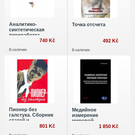
Аналитико-
Точка отсчета
синтетическая
переработка
информации.
740 Kč
492 Kč
Учебное пособие
В наличии
В наличии
Пионер без
Медийное
галстука. Сборник
измерение
статей и
мировой
воспоминаний об
801 Kč
политики.
1 850 Kč
истории журнала
Эвристика