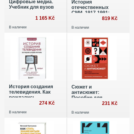
Цифровые медиа.
История
Учебник для вузов
отечественных
СМИ. 1917-1991:
1 165 Kč
Учебное пособие
819 Kč
для студентов
В наличии
В наличии
вузов
История создания
Сюжет и
телевидения. Как
антисюжет:
рождались
Пособие для
культовые
274 Kč
сценаристов
231 Kč
программы
В наличии
В наличии
(обновленное
издание)