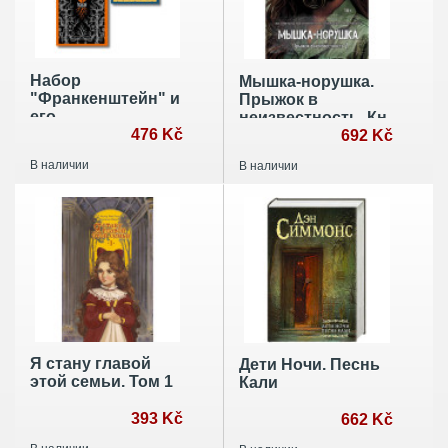
Набор
Мышка-норушка.
"Франкенштейн" и
Прыжок в
его
неизвестность. Кн.
переосмысление
476 Kč
1. Т. 1
692 Kč
в "Воспоминания
В наличии
В наличии
Элизабет
Франкенштейн"
(из 2-х книг)
Я стану главой
Дети Ночи. Песнь
этой семьи. Том 1
Кали
393 Kč
662 Kč