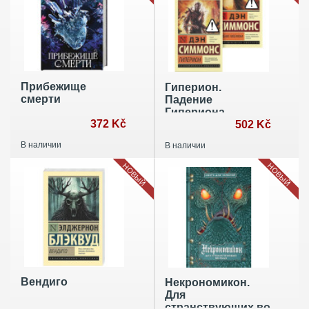
Прибежище
Гиперион.
смерти
Падение
Гипериона
372 Kč
(комплект из 2-х
502 Kč
книг)
В наличии
В наличии
НОВЫЙ
НОВЫЙ
Вендиго
Некрономикон.
Для
странствующих во