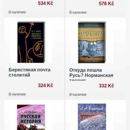
славяно-русской
534 Kč
русские монеты с
576 Kč
цивилизации
арабскими
В наличии
В наличии
надписями
Берестяная почта
Откуда пошла
столетий
Русь? Норманская
теория
324 Kč
332 Kč
В наличии
В наличии