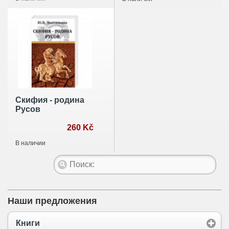
заброшенные
туннели России
Скифия - родина
Русов
260 Kč
В наличии
Наши предложения
Книги