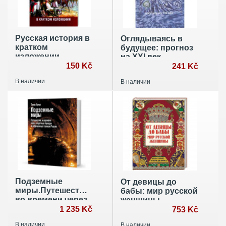
Русская история в
Оглядываясь в
кратком
будущее: прогноз
изложении
на XXI век
150 Kč
241 Kč
В наличии
В наличии
Подземные
От девицы до
миры.Путешествие
бабы: мир русской
во времени через
женщины
секретные
1 235 Kč
753 Kč
бункеры и
В наличии
В наличии