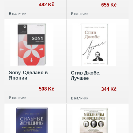
стартапов в США
482 Kč
трансформации
655 Kč
и почему на смену
молекул и людей
В наличии
В наличии
венчурому
капиталу
приходят новые
модели
Sony. Cделано в
Стив Джобс.
Японии
Лучшее
508 Kč
344 Kč
В наличии
В наличии