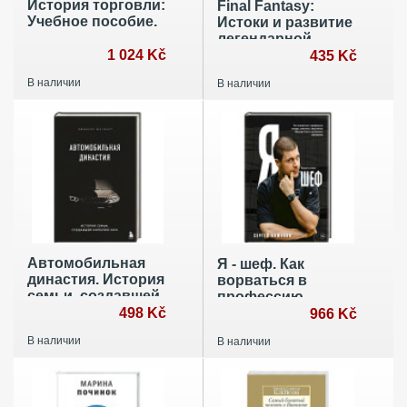
История торговли:
Final Fantasy:
Учебное пособие.
Истоки и развитие
легендарной
1 024 Kč
серии
435 Kč
В наличии
В наличии
Автомобильная
Я - шеф. Как
династия. История
ворваться в
семьи, создавшей
профессию
империю BMW
498 Kč
повара, взлететь к
966 Kč
вершинам Москва-
В наличии
В наличии
Сити и оставаться
человеком