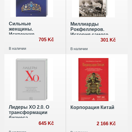
Сильные
Миллиарды
женщины.
Рокфеллеров.
Искренние
История самого
истории о
705 Kč
крупного
301 Kč
бизнесе, жизни и
состояния в XIX—
В наличии
В наличии
любви
XX веках
Лидеры ХО 2.0. О
Корпорация Китай
трансформации
бизнеса,
культурных
645 Kč
2 166 Kč
сдвигах,