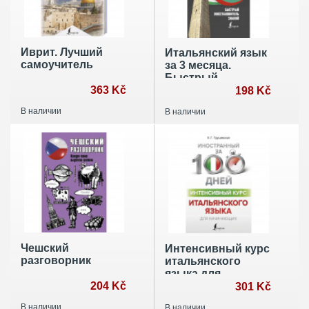
Иврит. Лучший
Итальянский язык
самоучитель
за 3 месяца.
Быстрый
363 Kč
восстановитель
198 Kč
знаний
В наличии
В наличии
Чешский
Интенсивный курс
разговорник
итальянского
языка для
204 Kč
начинающих
301 Kč
В наличии
В наличии