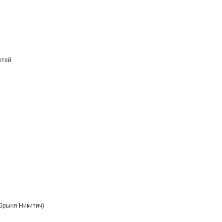
етей
брыня Никитич)