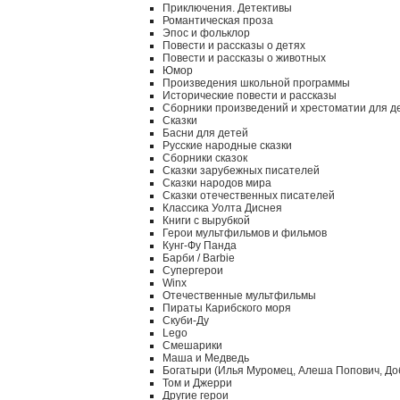
Приключения. Детективы
Романтическая проза
Эпос и фольклор
Повести и рассказы о детях
Повести и рассказы о животных
Юмор
Произведения школьной программы
Исторические повести и рассказы
Сборники произведений и хрестоматии для д
Сказки
Басни для детей
Русские народные сказки
Сборники сказок
Сказки зарубежных писателей
Сказки народов мира
Сказки отечественных писателей
Классика Уолта Диснея
Книги с вырубкой
Герои мультфильмов и фильмов
Кунг-Фу Панда
Барби / Barbie
Супергерои
Winx
Отечественные мультфильмы
Пираты Карибского моря
Скуби-Ду
Lego
Смешарики
Маша и Медведь
Богатыри (Илья Муромец, Алеша Попович, До
Том и Джерри
Другие герои