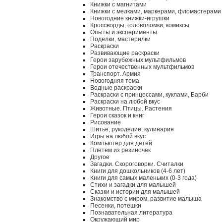
Книжки с магнитами
Книжки с мелками, маркерами, фломастерами
Новогодние книжки-игрушки
Кроссворды, головоломки, комиксы
Опыты и эксперименты
Поделки, мастерилки
Раскраски
Развивающие раскраски
Герои зарубежных мультфильмов
Герои отечественных мультфильмов
Транспорт. Армия
Новогодняя тема
Водные раскраски
Раскраски с принцессами, куклами, Барби
Раскраски на любой вкус
Животные. Птицы. Растения
Герои сказок и книг
Рисование
Шитье, рукоделие, кулинария
Игры на любой вкус
Компьютер для детей
Плетем из резиночек
Другое
Загадки. Скороговорки. Считалки
Книги для дошкольников (4-6 лет)
Книги для самых маленьких (0-3 года)
Стихи и загадки для малышей
Сказки и истории для малышей
Знакомство с миром, развитие малыша
Песенки, потешки
Познавательная литература
Окружающий мир