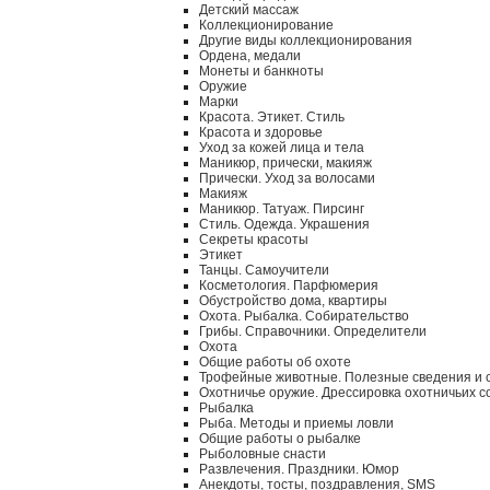
Детский массаж
Коллекционирование
Другие виды коллекционирования
Ордена, медали
Монеты и банкноты
Оружие
Марки
Красота. Этикет. Стиль
Красота и здоровье
Уход за кожей лица и тела
Маникюр, прически, макияж
Прически. Уход за волосами
Макияж
Маникюр. Татуаж. Пирсинг
Стиль. Одежда. Украшения
Секреты красоты
Этикет
Танцы. Самоучители
Косметология. Парфюмерия
Обустройство дома, квартиры
Охота. Рыбалка. Собирательство
Грибы. Справочники. Определители
Охота
Общие работы об охоте
Трофейные животные. Полезные сведения и 
Охотничье оружие. Дрессировка охотничьих с
Рыбалка
Рыба. Методы и приемы ловли
Общие работы о рыбалке
Рыболовные снасти
Развлечения. Праздники. Юмор
Анекдоты, тосты, поздравления, SMS