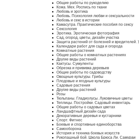
Общие работы по рукоделию
Кожа. Мех. Роспись по ткани
Любовь и эротика
Любовь. Психология любви и сексуальности
Любовь и секс в истории
Камасутра. Практические пособия по сексу
Сексология
Эротика. Эротическая фотография
Сад, огород, цветы, дизайн участка
Защита растений от болезней и вредителей.
Календари работ для сада и огорода
Комнатные растения
Общие работы о комнатных растениях
Другие виды растений
Кактусы. Суккуленты
Обрезка и прививка деревьев
Общие работы по садоводству
Овощные культуры. Грибы
Плодовые и ягодные культуры
Садовые растения
Другие виды растений
Розы
Тюльпаны. Гладиолусы. Луковичные цветы
Теплицы. Постройки. Садовый инвентарь
Общие работы о садовых цветах
Ландшафтный дизайн сада
Декоративные деревья и кустарники
Спорт. Фитнес
Боевые и спортивные единоборства
Самооборона
История и техника боевых искусств
Рукопашный бой. Школа Брюса Ли. Самураи