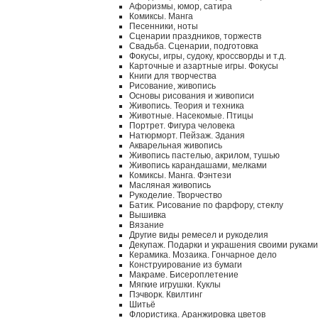
Афоризмы, юмор, сатира
Комиксы. Манга
Песенники, ноты
Сценарии праздников, торжеств
Свадьба. Сценарии, подготовка
Фокусы, игры, судоку, кроссворды и т.д.
Карточные и азартные игры. Фокусы
Книги для творчества
Рисование, живопись
Основы рисования и живописи
Живопись. Теория и техника
Животные. Насекомые. Птицы
Портрет. Фигура человека
Натюрморт. Пейзаж. Здания
Акварельная живопись
Живопись пастелью, акрилом, тушью
Живопись карандашами, мелками
Комиксы. Манга. Фэнтези
Масляная живопись
Рукоделие. Творчество
Батик. Рисование по фарфору, стеклу
Вышивка
Вязание
Другие виды ремесел и рукоделия
Декупаж. Подарки и украшения своими руками
Керамика. Мозаика. Гончарное дело
Конструирование из бумаги
Макраме. Бисероплетение
Мягкие игрушки. Куклы
Пэчворк. Квилтинг
Шитьё
Флористика. Аранжировка цветов