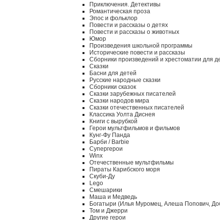
Приключения. Детективы
Романтическая проза
Эпос и фольклор
Повести и рассказы о детях
Повести и рассказы о животных
Юмор
Произведения школьной программы
Исторические повести и рассказы
Сборники произведений и хрестоматии для д
Сказки
Басни для детей
Русские народные сказки
Сборники сказок
Сказки зарубежных писателей
Сказки народов мира
Сказки отечественных писателей
Классика Уолта Диснея
Книги с вырубкой
Герои мультфильмов и фильмов
Кунг-Фу Панда
Барби / Barbie
Супергерои
Winx
Отечественные мультфильмы
Пираты Карибского моря
Скуби-Ду
Lego
Смешарики
Маша и Медведь
Богатыри (Илья Муромец, Алеша Попович, До
Том и Джерри
Другие герои