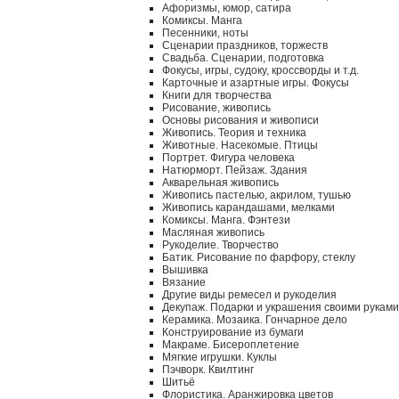
Афоризмы, юмор, сатира
Комиксы. Манга
Песенники, ноты
Сценарии праздников, торжеств
Свадьба. Сценарии, подготовка
Фокусы, игры, судоку, кроссворды и т.д.
Карточные и азартные игры. Фокусы
Книги для творчества
Рисование, живопись
Основы рисования и живописи
Живопись. Теория и техника
Животные. Насекомые. Птицы
Портрет. Фигура человека
Натюрморт. Пейзаж. Здания
Акварельная живопись
Живопись пастелью, акрилом, тушью
Живопись карандашами, мелками
Комиксы. Манга. Фэнтези
Масляная живопись
Рукоделие. Творчество
Батик. Рисование по фарфору, стеклу
Вышивка
Вязание
Другие виды ремесел и рукоделия
Декупаж. Подарки и украшения своими руками
Керамика. Мозаика. Гончарное дело
Конструирование из бумаги
Макраме. Бисероплетение
Мягкие игрушки. Куклы
Пэчворк. Квилтинг
Шитьё
Флористика. Аранжировка цветов