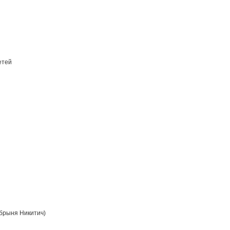
етей
брыня Никитич)