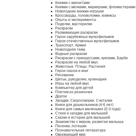
Книжки с магнитами
Книжки с мелками, маркерами, фломастерами
Новогодние книжки-игрушки
Кроссворды, головоломки, комиксы
Опыты и эксперименты
Поделки, мастерилки
Раскраски
Развивающие раскраски
Герои зарубежных мультфильмов
Герои отечественных мультфильмов
Транспорт. Армия
Новогодняя тема
Водные раскраски
Раскраски с принцессами, куклами, Барби
Раскраски на любой вкус
Животные. Птицы. Растения
Герои сказок и книг
Рисование
Шитье, рукоделие, кулинария
Игры на любой вкус
Компьютер для детей
Плетем из резиночек
Другое
Загадки. Скороговорки. Считалки
Книги для дошкольников (4-6 лет)
Книги для самых маленьких (0-3 года)
Стихи и загадки для малышей
Сказки и истории для малышей
Знакомство с миром, развитие малыша
Песенки, потешки
Познавательная литература
Окружающий мир