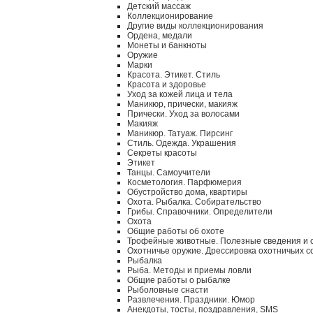
Детский массаж
Коллекционирование
Другие виды коллекционирования
Ордена, медали
Монеты и банкноты
Оружие
Марки
Красота. Этикет. Стиль
Красота и здоровье
Уход за кожей лица и тела
Маникюр, прически, макияж
Прически. Уход за волосами
Макияж
Маникюр. Татуаж. Пирсинг
Стиль. Одежда. Украшения
Секреты красоты
Этикет
Танцы. Самоучители
Косметология. Парфюмерия
Обустройство дома, квартиры
Охота. Рыбалка. Собирательство
Грибы. Справочники. Определители
Охота
Общие работы об охоте
Трофейные животные. Полезные сведения и 
Охотничье оружие. Дрессировка охотничьих с
Рыбалка
Рыба. Методы и приемы ловли
Общие работы о рыбалке
Рыболовные снасти
Развлечения. Праздники. Юмор
Анекдоты, тосты, поздравления, SMS