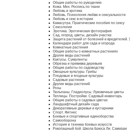
Общие работы по рукоделию
Кожа. Мех. Роспись по ткани
Любовь и эротика
Любовь. Психология любви и сексуальности
Любовь и секс в истории
Камасутра. Практические пособия по сексу
Сексология
Эротика. Эротическая фотография
Сад, огород, цветы, дизайн участка
Защита растений от болезней и вредителей.
Календари работ для сада и огорода
Комнатные растения
Общие работы о комнатных растениях
Другие виды растений
Кактусы. Суккуленты
Обрезка и прививка деревьев
Общие работы по садоводству
Овощные культуры. Грибы
Плодовые и ягодные культуры
Садовые растения
Другие виды растений
Розы
Тюльпаны. Гладиолусы. Луковичные цветы
Теплицы. Постройки. Садовый инвентарь
Общие работы о садовых цветах
Ландшафтный дизайн сада
Декоративные деревья и кустарники
Спорт. Фитнес
Боевые и спортивные единоборства
Самооборона
История и техника боевых искусств
Рукопашный бой. Школа Брюса Ли. Самураи