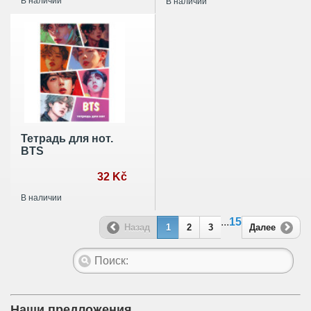
В наличии
В наличии
Тетрадь для нот.
BTS
32 Kč
В наличии
...
15
Назад
1
2
3
Далее
Наши предложения