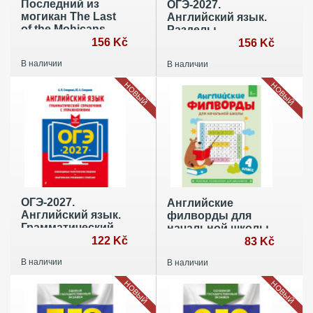
Последний из
ОГЭ-2027.
могикан The Last
Английский язык.
of the Mohicans.
Разделы
QR-код на
156 Kč
"Письмо" и
156 Kč
аудиосопровождение
"Говорение"
В наличии
В наличии
НОВЫЙ
НОВЫЙ
ОГЭ-2027.
Английские
Английский язык.
филворды для
Грамматический
начальной школы.
справочник с
122 Kč
4 класс
83 Kč
упражнениями
В наличии
В наличии
НОВЫЙ
НОВЫЙ