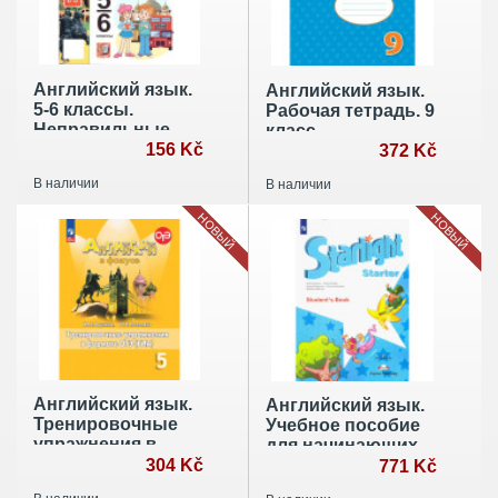
Английский язык.
Английский язык.
5-6 классы.
Рабочая тетрадь. 9
Неправильные
класс
глаголы (к новому
156 Kč
372 Kč
учебнику)
В наличии
В наличии
НОВЫЙ
НОВЫЙ
Английский язык.
Английский язык.
Тренировочные
Учебное пособие
упражнения в
для начинающих
формате ГИА. 5
304 Kč
771 Kč
класс