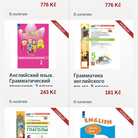
776 Kč
частях. Часть 1
776 Kč
В наличии
В наличии
НОВЫЙ
НОВЫЙ
Английский язык.
Грамматика
Грамматический
английского
тренажер. 2 класс
языка. 5 класс.
243 Kč
Сборник
181 Kč
упражнений. Часть
В наличии
В наличии
1
НОВЫЙ
НОВЫЙ