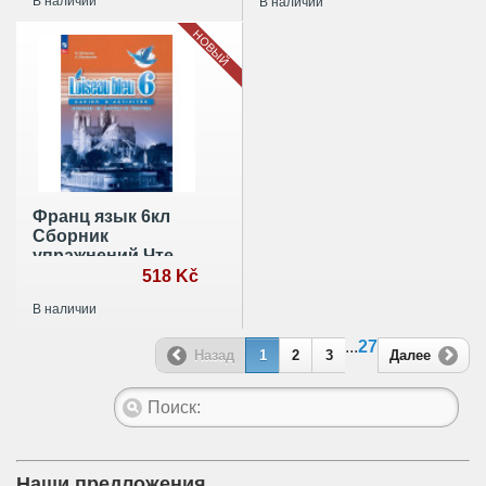
В наличии
В наличии
НОВЫЙ
Франц язык 6кл
Сборник
упражнений.Чтение
и письмо
518 Kč
В наличии
...
27
Назад
1
2
3
Далее
Наши предложения