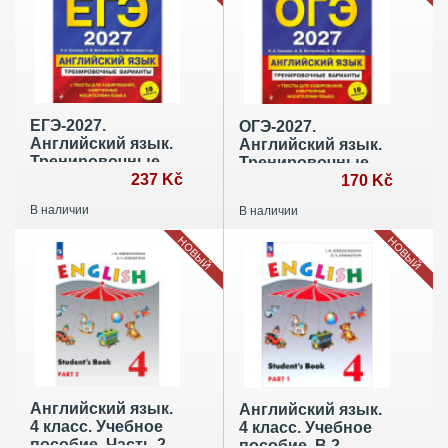
ЕГЭ-2027.
ОГЭ-2027.
Английский язык.
Английский язык.
Тренировочные
Тренировочные
варианты. 10
237 Kč
варианты. 10
170 Kč
вариантов (+
вариантов (+
В наличии
В наличии
аудиоматериалы)
аудиоматериалы)
НОВЫЙ
НОВЫЙ
Английский язык.
Английский язык.
4 класс. Учебное
4 класс. Учебное
пособие. Часть 2
пособие. В 2