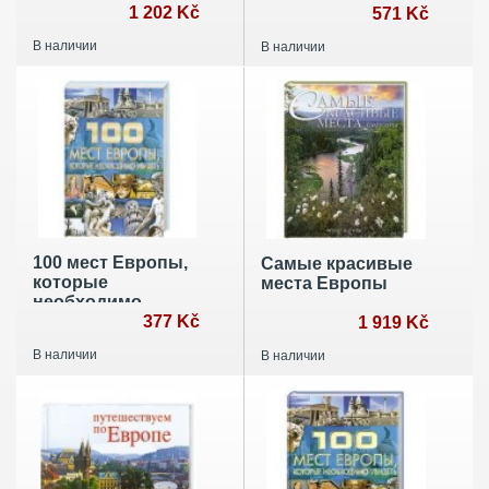
1 202 Kč
сокровища
571 Kč
человечества на
В наличии
В наличии
пяти континентах
100 мест Европы,
Самые красивые
которые
места Европы
необходимо
увидеть
377 Kč
1 919 Kč
В наличии
В наличии