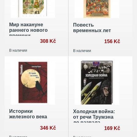
Мир накануне
Повесть
раннего нового
временных лет
времени
308 Kč
156 Kč
В наличии
В наличии
Историки
Холодная война:
железного века
от речи Трумэна
до развала
346 Kč
Советского союза
169 Kč