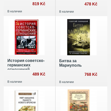
Японии
819 Kč
кругосветного
478 Kč
парусника по
В наличии
В наличии
имени «Эдвин
Фокс»
История советско-
Битва за
германских
Мариуполь
отношений.
Воспоминания
489 Kč
768 Kč
советника
В наличии
В наличии
посольства
Германии в
Москве. 1918—
1941 гг.