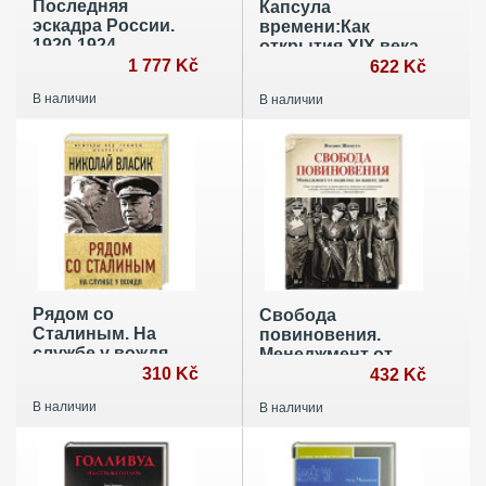
Последняя
Капсула
эскадра России.
времени:Как
1920-1924
открытия XIX века
1 777 Kč
преобразовали
622 Kč
мир+с/о
В наличии
В наличии
Рядом со
Свобода
Сталиным. На
повиновения.
службе у вождя
Менеджмент от
310 Kč
нацизма до наших
432 Kč
дней
В наличии
В наличии