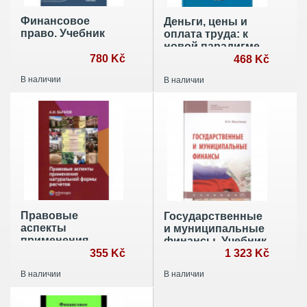
Финансовое
Деньги, цены и
право. Учебник
оплата труда: к
новой парадигме
780 Kč
развития России и
468 Kč
мира: Монография
В наличии
В наличии
Правовые
Государственные
аспекты
и муниципальные
применения
финансы. Учебник
натуральной
355 Kč
1 323 Kč
формы расчетов
В наличии
В наличии