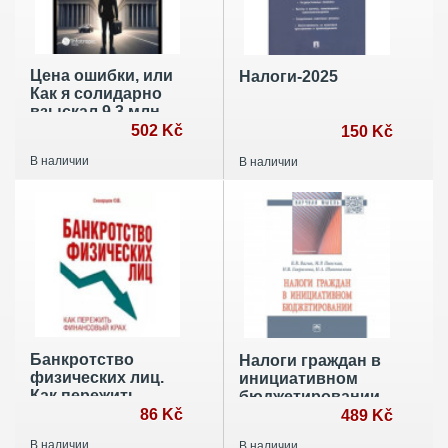
Цена ошибки, или
Налоги-2025
Как я солидарно
взыскал 9,3 млн.
рублей убытков с
502 Kč
150 Kč
двух крупнейших
В наличии
В наличии
банков страны
Банкротство
Налоги граждан в
физических лиц.
инициативном
Как пережить
бюджетировании.
финансовый крах
86 Kč
Монография
489 Kč
В наличии
В наличии