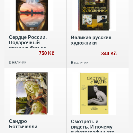
Сердце России.
Великие русские
Подарочный
художники
фотоальбом по
центральным
750 Kč
344 Kč
регионам нашей
В наличии
В наличии
страны
Сандро
Смотреть и
Боттичелли
видеть. И почему
в фотографии это