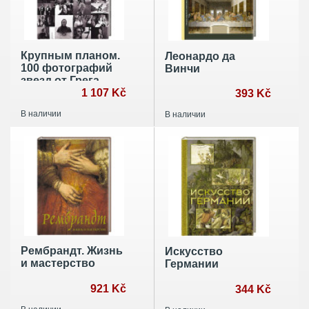
Крупным планом.
Леонардо да
100 фотографий
Винчи
звезд от Грега
Уильямса
1 107 Kč
393 Kč
В наличии
В наличии
Рембрандт. Жизнь
Искусство
и мастерство
Германии
921 Kč
344 Kč