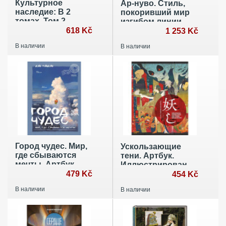
Культурное
Ар-нуво. Стиль,
наследие: В 2
покоривший мир
томах. Том 2.
изгибом линии.
Материальное
618 Kč
Фундаментальный
1 253 Kč
наследие (музей,
труд, ставший
В наличии
В наличии
дом, храм):
главной книгой в
Учебное пособие
истории стиля
Город чудес. Мир,
Ускользающие
где сбываются
тени. Артбук.
мечты. Артбук
Иллюстрированная
479 Kč
коллекция
454 Kč
демонов, духов и
В наличии
В наличии
чудовищ японской
мифологии