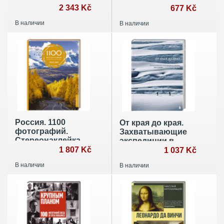
2 343 Kč
не одно и то же
677 Kč
В наличии
В наличии
Россия. 1100
От края до края.
фотографий.
Захватывающие
Стереонаклейка
экспедиции в
1 807 Kč
снимках
1 037 Kč
фотографа
В наличии
В наличии
National
Geographic