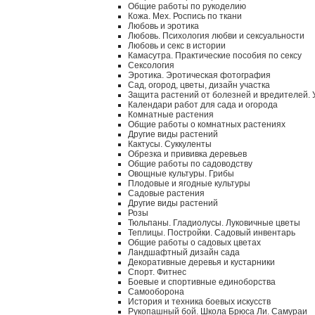
Общие работы по рукоделию
Кожа. Мех. Роспись по ткани
Любовь и эротика
Любовь. Психология любви и сексуальности
Любовь и секс в истории
Камасутра. Практические пособия по сексу
Сексология
Эротика. Эротическая фотография
Сад, огород, цветы, дизайн участка
Защита растений от болезней и вредителей.
Календари работ для сада и огорода
Комнатные растения
Общие работы о комнатных растениях
Другие виды растений
Кактусы. Суккуленты
Обрезка и прививка деревьев
Общие работы по садоводству
Овощные культуры. Грибы
Плодовые и ягодные культуры
Садовые растения
Другие виды растений
Розы
Тюльпаны. Гладиолусы. Луковичные цветы
Теплицы. Постройки. Садовый инвентарь
Общие работы о садовых цветах
Ландшафтный дизайн сада
Декоративные деревья и кустарники
Спорт. Фитнес
Боевые и спортивные единоборства
Самооборона
История и техника боевых искусств
Рукопашный бой. Школа Брюса Ли. Самураи