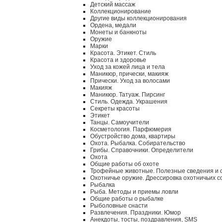
Детский массаж
Коллекционирование
Другие виды коллекционирования
Ордена, медали
Монеты и банкноты
Оружие
Марки
Красота. Этикет. Стиль
Красота и здоровье
Уход за кожей лица и тела
Маникюр, прически, макияж
Прически. Уход за волосами
Макияж
Маникюр. Татуаж. Пирсинг
Стиль. Одежда. Украшения
Секреты красоты
Этикет
Танцы. Самоучители
Косметология. Парфюмерия
Обустройство дома, квартиры
Охота. Рыбалка. Собирательство
Грибы. Справочники. Определители
Охота
Общие работы об охоте
Трофейные животные. Полезные сведения и 
Охотничье оружие. Дрессировка охотничьих с
Рыбалка
Рыба. Методы и приемы ловли
Общие работы о рыбалке
Рыболовные снасти
Развлечения. Праздники. Юмор
Анекдоты, тосты, поздравления, SMS