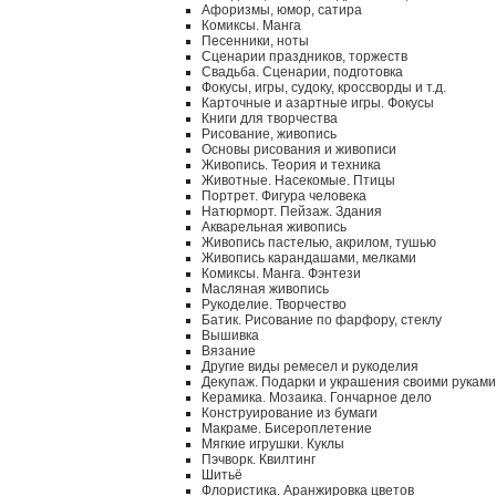
Афоризмы, юмор, сатира
Комиксы. Манга
Песенники, ноты
Сценарии праздников, торжеств
Свадьба. Сценарии, подготовка
Фокусы, игры, судоку, кроссворды и т.д.
Карточные и азартные игры. Фокусы
Книги для творчества
Рисование, живопись
Основы рисования и живописи
Живопись. Теория и техника
Животные. Насекомые. Птицы
Портрет. Фигура человека
Натюрморт. Пейзаж. Здания
Акварельная живопись
Живопись пастелью, акрилом, тушью
Живопись карандашами, мелками
Комиксы. Манга. Фэнтези
Масляная живопись
Рукоделие. Творчество
Батик. Рисование по фарфору, стеклу
Вышивка
Вязание
Другие виды ремесел и рукоделия
Декупаж. Подарки и украшения своими руками
Керамика. Мозаика. Гончарное дело
Конструирование из бумаги
Макраме. Бисероплетение
Мягкие игрушки. Куклы
Пэчворк. Квилтинг
Шитьё
Флористика. Аранжировка цветов