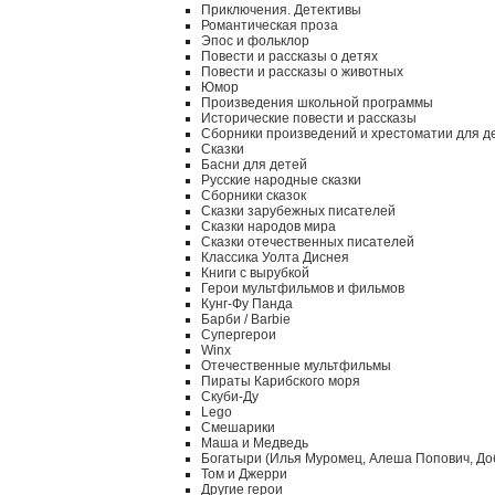
Приключения. Детективы
Романтическая проза
Эпос и фольклор
Повести и рассказы о детях
Повести и рассказы о животных
Юмор
Произведения школьной программы
Исторические повести и рассказы
Сборники произведений и хрестоматии для д
Сказки
Басни для детей
Русские народные сказки
Сборники сказок
Сказки зарубежных писателей
Сказки народов мира
Сказки отечественных писателей
Классика Уолта Диснея
Книги с вырубкой
Герои мультфильмов и фильмов
Кунг-Фу Панда
Барби / Barbie
Супергерои
Winx
Отечественные мультфильмы
Пираты Карибского моря
Скуби-Ду
Lego
Смешарики
Маша и Медведь
Богатыри (Илья Муромец, Алеша Попович, До
Том и Джерри
Другие герои