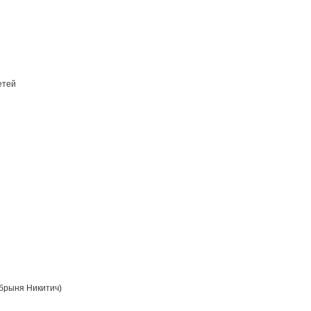
етей
брыня Никитич)