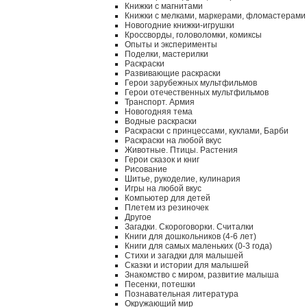
Книжки с магнитами
Книжки с мелками, маркерами, фломастерами
Новогодние книжки-игрушки
Кроссворды, головоломки, комиксы
Опыты и эксперименты
Поделки, мастерилки
Раскраски
Развивающие раскраски
Герои зарубежных мультфильмов
Герои отечественных мультфильмов
Транспорт. Армия
Новогодняя тема
Водные раскраски
Раскраски с принцессами, куклами, Барби
Раскраски на любой вкус
Животные. Птицы. Растения
Герои сказок и книг
Рисование
Шитье, рукоделие, кулинария
Игры на любой вкус
Компьютер для детей
Плетем из резиночек
Другое
Загадки. Скороговорки. Считалки
Книги для дошкольников (4-6 лет)
Книги для самых маленьких (0-3 года)
Стихи и загадки для малышей
Сказки и истории для малышей
Знакомство с миром, развитие малыша
Песенки, потешки
Познавательная литература
Окружающий мир