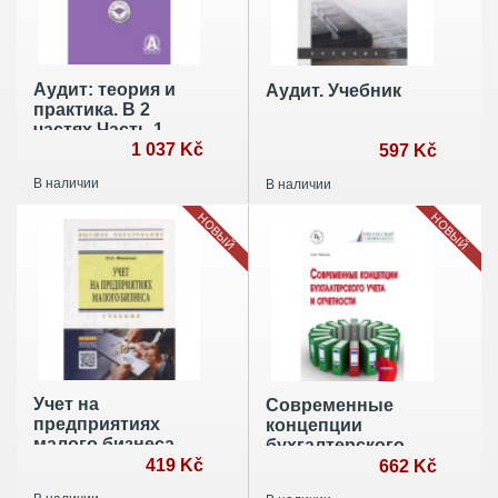
Аудит: теория и
Аудит. Учебник
практика. В 2
частях Часть 1
1 037 Kč
597 Kč
В наличии
В наличии
НОВЫЙ
НОВЫЙ
Учет на
Современные
предприятиях
концепции
малого бизнеса.
бухгалтерского
Учебник
419 Kč
учета и отчетности
662 Kč