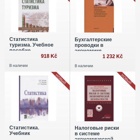
Статистика
Бухгалтерские
туризма. Учебное
проводки в
пособие
экономике
918 Kč
коммерческих
1 232 Kč
организаций.
В наличии
В наличии
Справочник с
комментариями и
НОВЫЙ
НОВЫЙ
рекомендациями
Статистика.
Налоговые риски
Учебник
в системе
экономической