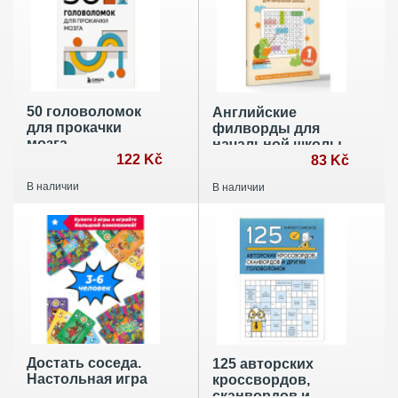
50 головоломок
Английские
для прокачки
филворды для
мозга
начальной школы.
122 Kč
1 класс
83 Kč
В наличии
В наличии
Достать соседа.
125 авторских
Настольная игра
кроссвордов,
сканвордов и