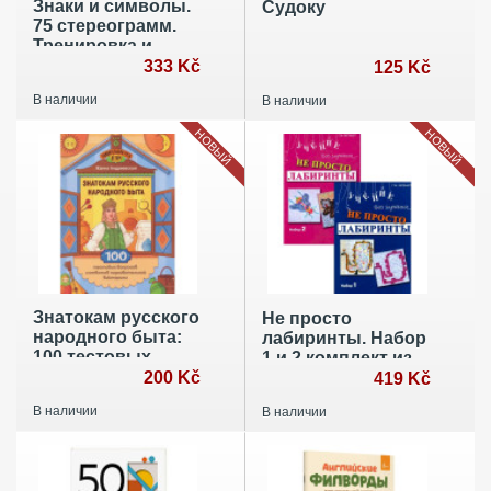
Знаки и символы.
Судоку
75 стереограмм.
Тренировка и
восстановление
333 Kč
125 Kč
зрения
В наличии
В наличии
НОВЫЙ
НОВЫЙ
Знатокам русского
Не просто
народного быта:
лабиринты. Набор
100 тестовых
1 и 2 комплект из
вопросов и
200 Kč
2-х книг
419 Kč
ответов
В наличии
В наличии
познавательной
викторины