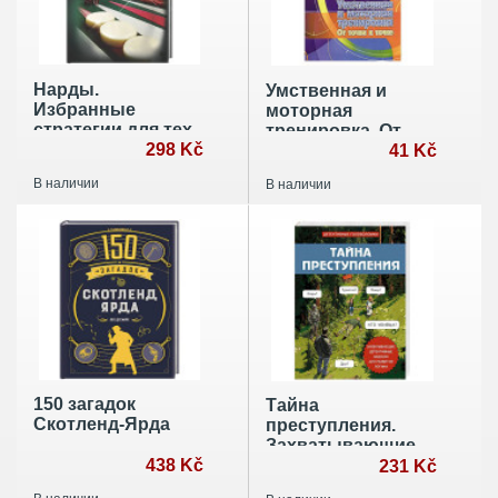
Нарды.
Умственная и
Избранные
моторная
стратегии для тех,
тренировка. От
кто любит
298 Kč
точки к точке
41 Kč
побеждать
В наличии
В наличии
150 загадок
Тайна
Скотленд-Ярда
преступления.
Захватывающие
438 Kč
детективные
231 Kč
задачки для