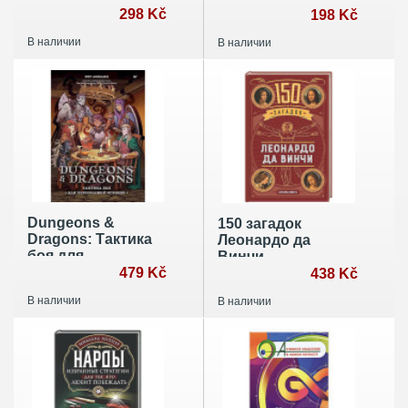
298 Kč
других
198 Kč
головоломок
В наличии
В наличии
Dungeons &
150 загадок
Dragons: Тактика
Леонардо да
боя для
Винчи
персонажей
479 Kč
438 Kč
игроков
В наличии
В наличии