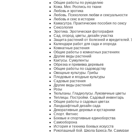
Общие работы по рукоделию
Кожа. Мех. Роспись по ткани
Любовь и эротика
Любовь. Психология любви и сексуальности
Любовь и секс в истории
Камасутра. Практические пособия по сексу
Сексология
Эротика. Эротическая фотография
Сад, огород, цветы, дизайн участка
Защита растений от болезней и вредителей.
Календари работ для сада и огорода
Комнатные растения
Общие работы о комнатных растениях
Другие виды растений
Кактусы. Суккуленты
Обрезка и прививка деревьев
Общие работы по садоводству
Овощные культуры. Грибы
Плодовые и ягодные культуры
Садовые растения
Другие виды растений
Розы
Тюльпаны. Гладиолусы. Луковичные цветы
Теплицы. Постройки. Садовый инвентарь
Общие работы о садовых цветах
Ландшафтный дизайн сада
Декоративные деревья и кустарники
Спорт. Фитнес
Боевые и спортивные единоборства
Самооборона
История и техника боевых искусств
Рукопашный бой. Школа Брюса Ли. Самураи