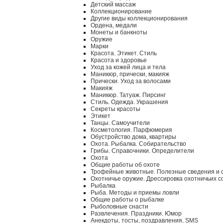
Детский массаж
Коллекционирование
Другие виды коллекционирования
Ордена, медали
Монеты и банкноты
Оружие
Марки
Красота. Этикет. Стиль
Красота и здоровье
Уход за кожей лица и тела
Маникюр, прически, макияж
Прически. Уход за волосами
Макияж
Маникюр. Татуаж. Пирсинг
Стиль. Одежда. Украшения
Секреты красоты
Этикет
Танцы. Самоучители
Косметология. Парфюмерия
Обустройство дома, квартиры
Охота. Рыбалка. Собирательство
Грибы. Справочники. Определители
Охота
Общие работы об охоте
Трофейные животные. Полезные сведения и 
Охотничье оружие. Дрессировка охотничьих с
Рыбалка
Рыба. Методы и приемы ловли
Общие работы о рыбалке
Рыболовные снасти
Развлечения. Праздники. Юмор
Анекдоты, тосты, поздравления, SMS