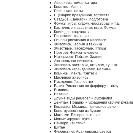
Афоризмы, юмор, сатира
Комиксы. Манга
Песенники, ноты
Сценарии праздников, торжеств
Свадьба. Сценарии, подготовка
Фокусы, игры, судоку, кроссворды и т.д.
Карточные и азартные игры. Фокусы
Книги для творчества
Рисование, живопись
Основы рисования и живописи
Живопись. Теория и техника
Животные. Насекомые. Птицы
Портрет. Фигура человека
Натюрморт. Пейзаж. Здания
Акварельная живопись
Живопись пастелью, акрилом, тушью
Живопись карандашами, мелками
Комиксы. Манга. Фэнтези
Масляная живопись
Рукоделие. Творчество
Батик. Рисование по фарфору, стеклу
Вышивка
Вязание
Другие виды ремесел и рукоделия
Декупаж. Подарки и украшения своими руками
Керамика. Мозаика. Гончарное дело
Конструирование из бумаги
Макраме. Бисероплетение
Мягкие игрушки. Куклы
Пэчворк. Квилтинг
Шитьё
Флористика. Аранжировка цветов