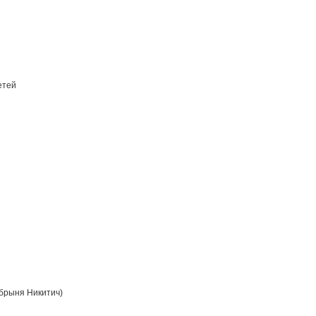
етей
брыня Никитич)