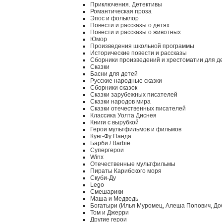
Приключения. Детективы
Романтическая проза
Эпос и фольклор
Повести и рассказы о детях
Повести и рассказы о животных
Юмор
Произведения школьной программы
Исторические повести и рассказы
Сборники произведений и хрестоматии для д
Сказки
Басни для детей
Русские народные сказки
Сборники сказок
Сказки зарубежных писателей
Сказки народов мира
Сказки отечественных писателей
Классика Уолта Диснея
Книги с вырубкой
Герои мультфильмов и фильмов
Кунг-Фу Панда
Барби / Barbie
Супергерои
Winx
Отечественные мультфильмы
Пираты Карибского моря
Скуби-Ду
Lego
Смешарики
Маша и Медведь
Богатыри (Илья Муромец, Алеша Попович, До
Том и Джерри
Другие герои