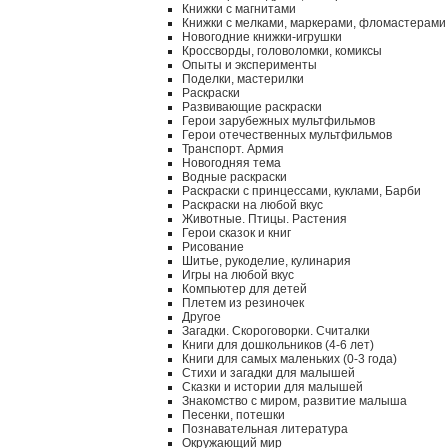
Книжки с магнитами
Книжки с мелками, маркерами, фломастерами
Новогодние книжки-игрушки
Кроссворды, головоломки, комиксы
Опыты и эксперименты
Поделки, мастерилки
Раскраски
Развивающие раскраски
Герои зарубежных мультфильмов
Герои отечественных мультфильмов
Транспорт. Армия
Новогодняя тема
Водные раскраски
Раскраски с принцессами, куклами, Барби
Раскраски на любой вкус
Животные. Птицы. Растения
Герои сказок и книг
Рисование
Шитье, рукоделие, кулинария
Игры на любой вкус
Компьютер для детей
Плетем из резиночек
Другое
Загадки. Скороговорки. Считалки
Книги для дошкольников (4-6 лет)
Книги для самых маленьких (0-3 года)
Стихи и загадки для малышей
Сказки и истории для малышей
Знакомство с миром, развитие малыша
Песенки, потешки
Познавательная литература
Окружающий мир