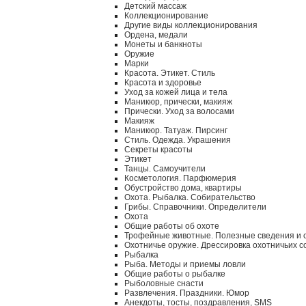
Детский массаж
Коллекционирование
Другие виды коллекционирования
Ордена, медали
Монеты и банкноты
Оружие
Марки
Красота. Этикет. Стиль
Красота и здоровье
Уход за кожей лица и тела
Маникюр, прически, макияж
Прически. Уход за волосами
Макияж
Маникюр. Татуаж. Пирсинг
Стиль. Одежда. Украшения
Секреты красоты
Этикет
Танцы. Самоучители
Косметология. Парфюмерия
Обустройство дома, квартиры
Охота. Рыбалка. Собирательство
Грибы. Справочники. Определители
Охота
Общие работы об охоте
Трофейные животные. Полезные сведения и 
Охотничье оружие. Дрессировка охотничьих с
Рыбалка
Рыба. Методы и приемы ловли
Общие работы о рыбалке
Рыболовные снасти
Развлечения. Праздники. Юмор
Анекдоты, тосты, поздравления, SMS