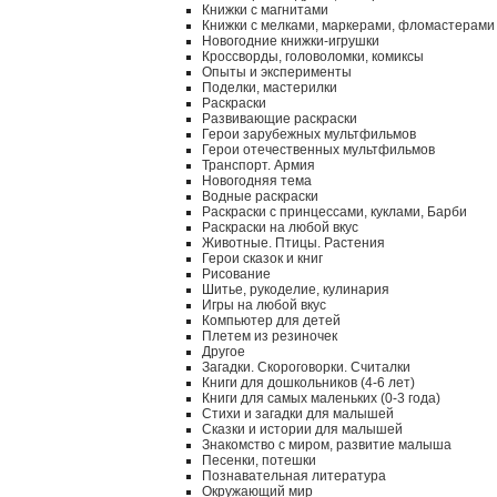
Книжки с магнитами
Книжки с мелками, маркерами, фломастерами
Новогодние книжки-игрушки
Кроссворды, головоломки, комиксы
Опыты и эксперименты
Поделки, мастерилки
Раскраски
Развивающие раскраски
Герои зарубежных мультфильмов
Герои отечественных мультфильмов
Транспорт. Армия
Новогодняя тема
Водные раскраски
Раскраски с принцессами, куклами, Барби
Раскраски на любой вкус
Животные. Птицы. Растения
Герои сказок и книг
Рисование
Шитье, рукоделие, кулинария
Игры на любой вкус
Компьютер для детей
Плетем из резиночек
Другое
Загадки. Скороговорки. Считалки
Книги для дошкольников (4-6 лет)
Книги для самых маленьких (0-3 года)
Стихи и загадки для малышей
Сказки и истории для малышей
Знакомство с миром, развитие малыша
Песенки, потешки
Познавательная литература
Окружающий мир