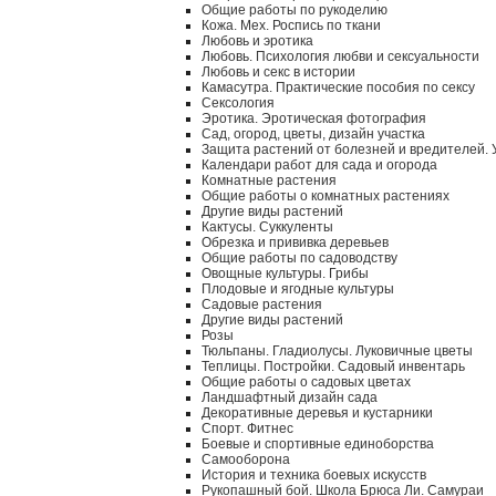
Общие работы по рукоделию
Кожа. Мех. Роспись по ткани
Любовь и эротика
Любовь. Психология любви и сексуальности
Любовь и секс в истории
Камасутра. Практические пособия по сексу
Сексология
Эротика. Эротическая фотография
Сад, огород, цветы, дизайн участка
Защита растений от болезней и вредителей.
Календари работ для сада и огорода
Комнатные растения
Общие работы о комнатных растениях
Другие виды растений
Кактусы. Суккуленты
Обрезка и прививка деревьев
Общие работы по садоводству
Овощные культуры. Грибы
Плодовые и ягодные культуры
Садовые растения
Другие виды растений
Розы
Тюльпаны. Гладиолусы. Луковичные цветы
Теплицы. Постройки. Садовый инвентарь
Общие работы о садовых цветах
Ландшафтный дизайн сада
Декоративные деревья и кустарники
Спорт. Фитнес
Боевые и спортивные единоборства
Самооборона
История и техника боевых искусств
Рукопашный бой. Школа Брюса Ли. Самураи