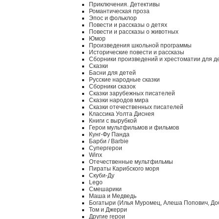
Приключения. Детективы
Романтическая проза
Эпос и фольклор
Повести и рассказы о детях
Повести и рассказы о животных
Юмор
Произведения школьной программы
Исторические повести и рассказы
Сборники произведений и хрестоматии для д
Сказки
Басни для детей
Русские народные сказки
Сборники сказок
Сказки зарубежных писателей
Сказки народов мира
Сказки отечественных писателей
Классика Уолта Диснея
Книги с вырубкой
Герои мультфильмов и фильмов
Кунг-Фу Панда
Барби / Barbie
Супергерои
Winx
Отечественные мультфильмы
Пираты Карибского моря
Скуби-Ду
Lego
Смешарики
Маша и Медведь
Богатыри (Илья Муромец, Алеша Попович, До
Том и Джерри
Другие герои