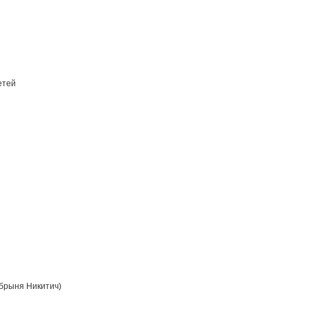
етей
брыня Никитич)