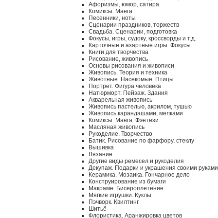
Афоризмы, юмор, сатира
Комиксы. Манга
Песенники, ноты
Сценарии праздников, торжеств
Свадьба. Сценарии, подготовка
Фокусы, игры, судоку, кроссворды и т.д.
Карточные и азартные игры. Фокусы
Книги для творчества
Рисование, живопись
Основы рисования и живописи
Живопись. Теория и техника
Животные. Насекомые. Птицы
Портрет. Фигура человека
Натюрморт. Пейзаж. Здания
Акварельная живопись
Живопись пастелью, акрилом, тушью
Живопись карандашами, мелками
Комиксы. Манга. Фэнтези
Масляная живопись
Рукоделие. Творчество
Батик. Рисование по фарфору, стеклу
Вышивка
Вязание
Другие виды ремесел и рукоделия
Декупаж. Подарки и украшения своими руками
Керамика. Мозаика. Гончарное дело
Конструирование из бумаги
Макраме. Бисероплетение
Мягкие игрушки. Куклы
Пэчворк. Квилтинг
Шитьё
Флористика. Аранжировка цветов