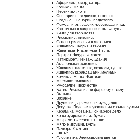
Афоризмы, юмор, сатира
Комиксы. Манга
Песенники, ноты
Сценарии праздников, торжеств
Свадьба. Сценарии, подготовка
Фокусы, игры, судоку, кроссворды и т.д.
Карточные и азартные игры. Фокусы
Книги для творчества
Рисование, живопись
Основы рисования и живописи
Живопись. Теория и техника
Животные. Насекомые. Птицы
Портрет. Фигура человека
Натюрморт. Пейзаж. Здания
Акварельная живопись
Живопись пастелью, акрилом, тушью
Живопись карандашами, мелками
Комиксы. Манга. Фэнтези
Масляная живопись
Рукоделие. Творчество
Батик. Рисование по фарфору, стеклу
Вышивка
Вязание
Другие виды ремесел и рукоделия
Декупаж. Подарки и украшения своими руками
Керамика. Мозаика. Гончарное дело
Конструирование из бумаги
Макраме. Бисероплетение
Мягкие игрушки. Куклы
Пэчворк. Квилтинг
Шитьё
Флористика. Аранжировка цветов