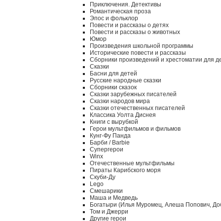
Приключения. Детективы
Романтическая проза
Эпос и фольклор
Повести и рассказы о детях
Повести и рассказы о животных
Юмор
Произведения школьной программы
Исторические повести и рассказы
Сборники произведений и хрестоматии для д
Сказки
Басни для детей
Русские народные сказки
Сборники сказок
Сказки зарубежных писателей
Сказки народов мира
Сказки отечественных писателей
Классика Уолта Диснея
Книги с вырубкой
Герои мультфильмов и фильмов
Кунг-Фу Панда
Барби / Barbie
Супергерои
Winx
Отечественные мультфильмы
Пираты Карибского моря
Скуби-Ду
Lego
Смешарики
Маша и Медведь
Богатыри (Илья Муромец, Алеша Попович, До
Том и Джерри
Другие герои