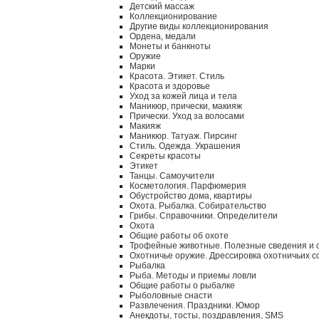
Детский массаж
Коллекционирование
Другие виды коллекционирования
Ордена, медали
Монеты и банкноты
Оружие
Марки
Красота. Этикет. Стиль
Красота и здоровье
Уход за кожей лица и тела
Маникюр, прически, макияж
Прически. Уход за волосами
Макияж
Маникюр. Татуаж. Пирсинг
Стиль. Одежда. Украшения
Секреты красоты
Этикет
Танцы. Самоучители
Косметология. Парфюмерия
Обустройство дома, квартиры
Охота. Рыбалка. Собирательство
Грибы. Справочники. Определители
Охота
Общие работы об охоте
Трофейные животные. Полезные сведения и 
Охотничье оружие. Дрессировка охотничьих с
Рыбалка
Рыба. Методы и приемы ловли
Общие работы о рыбалке
Рыболовные снасти
Развлечения. Праздники. Юмор
Анекдоты, тосты, поздравления, SMS