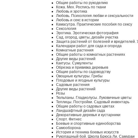
Общие работы по рукоделию
Кожа. Мех. Роспись по ткани
Любовь и эротика
Любовь. Психология любви и сексуальности
Любовь и секс в истории
Камасутра. Практические пособия по сексу
Сексология
Эротика. Эротическая фотография
Сад, огород, цветы, дизайн участка
Защита растений от болезней и вредителей.
Календари работ для сада и огорода
Комнатные растения
Общие работы о комнатных растениях
Другие виды растений
Кактусы. Суккуленты
Обрезка и прививка деревьев
Общие работы по садоводству
Овощные культуры. Грибы
Плодовые и ягодные культуры
Садовые растения
Другие виды растений
Розы
Тюльпаны. Гладиолусы. Луковичные цветы
Теплицы. Постройки. Садовый инвентарь
Общие работы о садовых цветах
Ландшафтный дизайн сада
Декоративные деревья и кустарники
Спорт. Фитнес
Боевые и спортивные единоборства
Самооборона
История и техника боевых искусств
Рукопашный бой. Школа Брюса Ли. Самураи