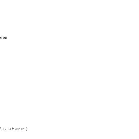
етей
брыня Никитич)