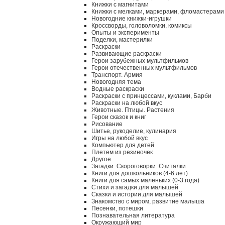
Книжки с магнитами
Книжки с мелками, маркерами, фломастерами
Новогодние книжки-игрушки
Кроссворды, головоломки, комиксы
Опыты и эксперименты
Поделки, мастерилки
Раскраски
Развивающие раскраски
Герои зарубежных мультфильмов
Герои отечественных мультфильмов
Транспорт. Армия
Новогодняя тема
Водные раскраски
Раскраски с принцессами, куклами, Барби
Раскраски на любой вкус
Животные. Птицы. Растения
Герои сказок и книг
Рисование
Шитье, рукоделие, кулинария
Игры на любой вкус
Компьютер для детей
Плетем из резиночек
Другое
Загадки. Скороговорки. Считалки
Книги для дошкольников (4-6 лет)
Книги для самых маленьких (0-3 года)
Стихи и загадки для малышей
Сказки и истории для малышей
Знакомство с миром, развитие малыша
Песенки, потешки
Познавательная литература
Окружающий мир