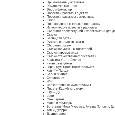
Приключения. Детективы
Романтическая проза
Эпос и фольклор
Повести и рассказы о детях
Повести и рассказы о животных
Юмор
Произведения школьной программы
Исторические повести и рассказы
Сборники произведений и хрестоматии для д
Сказки
Басни для детей
Русские народные сказки
Сборники сказок
Сказки зарубежных писателей
Сказки народов мира
Сказки отечественных писателей
Классика Уолта Диснея
Книги с вырубкой
Герои мультфильмов и фильмов
Кунг-Фу Панда
Барби / Barbie
Супергерои
Winx
Отечественные мультфильмы
Пираты Карибского моря
Скуби-Ду
Lego
Смешарики
Маша и Медведь
Богатыри (Илья Муромец, Алеша Попович, До
Том и Джерри
Другие герои