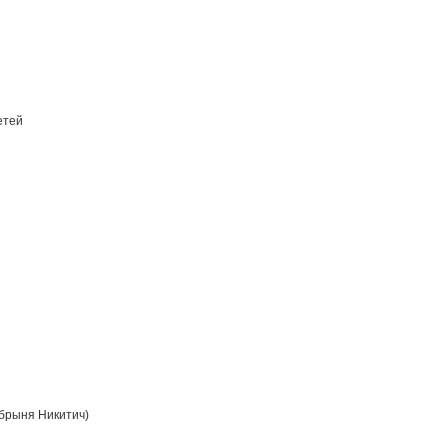
етей
брыня Никитич)