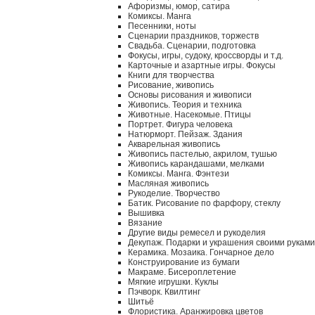
Афоризмы, юмор, сатира
Комиксы. Манга
Песенники, ноты
Сценарии праздников, торжеств
Свадьба. Сценарии, подготовка
Фокусы, игры, судоку, кроссворды и т.д.
Карточные и азартные игры. Фокусы
Книги для творчества
Рисование, живопись
Основы рисования и живописи
Живопись. Теория и техника
Животные. Насекомые. Птицы
Портрет. Фигура человека
Натюрморт. Пейзаж. Здания
Акварельная живопись
Живопись пастелью, акрилом, тушью
Живопись карандашами, мелками
Комиксы. Манга. Фэнтези
Масляная живопись
Рукоделие. Творчество
Батик. Рисование по фарфору, стеклу
Вышивка
Вязание
Другие виды ремесел и рукоделия
Декупаж. Подарки и украшения своими руками
Керамика. Мозаика. Гончарное дело
Конструирование из бумаги
Макраме. Бисероплетение
Мягкие игрушки. Куклы
Пэчворк. Квилтинг
Шитьё
Флористика. Аранжировка цветов