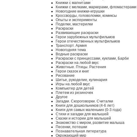
Книжки с магнитами
Книжки с мелками, маркерами, фломастерами
Новогодние книжки-игрушки
Кроссворды, головоломки, комиксы
Опыты и эксперименты
Поделки, мастерилки
Раскраски
Развивающие раскраски
Герои зарубежных мультфильмов
Герои отечественных мультфильмов
Транспорт. Армия
Новогодняя тема
Водные раскраски
Раскраски с принцессами, куклами, Барби
Раскраски на любой вкус
Животные. Птицы. Растения
Герои сказок и книг
Рисование
Шитье, рукоделие, кулинария
Игры на любой вкус
Компьютер для детей
Плетем из резиночек
Другое
Загадки. Скороговорки. Считалки
Книги для дошкольников (4-6 лет)
Книги для самых маленьких (0-3 года)
Стихи и загадки для малышей
Сказки и истории для малышей
Знакомство с миром, развитие малыша
Песенки, потешки
Познавательная литература
Окружающий мир