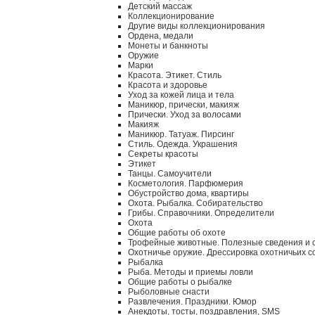
Детский массаж
Коллекционирование
Другие виды коллекционирования
Ордена, медали
Монеты и банкноты
Оружие
Марки
Красота. Этикет. Стиль
Красота и здоровье
Уход за кожей лица и тела
Маникюр, прически, макияж
Прически. Уход за волосами
Макияж
Маникюр. Татуаж. Пирсинг
Стиль. Одежда. Украшения
Секреты красоты
Этикет
Танцы. Самоучители
Косметология. Парфюмерия
Обустройство дома, квартиры
Охота. Рыбалка. Собирательство
Грибы. Справочники. Определители
Охота
Общие работы об охоте
Трофейные животные. Полезные сведения и 
Охотничье оружие. Дрессировка охотничьих с
Рыбалка
Рыба. Методы и приемы ловли
Общие работы о рыбалке
Рыболовные снасти
Развлечения. Праздники. Юмор
Анекдоты, тосты, поздравления, SMS