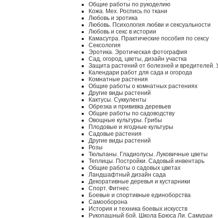
Общие работы по рукоделию
Кожа. Мех. Роспись по ткани
Любовь и эротика
Любовь. Психология любви и сексуальности
Любовь и секс в истории
Камасутра. Практические пособия по сексу
Сексология
Эротика. Эротическая фотография
Сад, огород, цветы, дизайн участка
Защита растений от болезней и вредителей.
Календари работ для сада и огорода
Комнатные растения
Общие работы о комнатных растениях
Другие виды растений
Кактусы. Суккуленты
Обрезка и прививка деревьев
Общие работы по садоводству
Овощные культуры. Грибы
Плодовые и ягодные культуры
Садовые растения
Другие виды растений
Розы
Тюльпаны. Гладиолусы. Луковичные цветы
Теплицы. Постройки. Садовый инвентарь
Общие работы о садовых цветах
Ландшафтный дизайн сада
Декоративные деревья и кустарники
Спорт. Фитнес
Боевые и спортивные единоборства
Самооборона
История и техника боевых искусств
Рукопашный бой. Школа Брюса Ли. Самураи