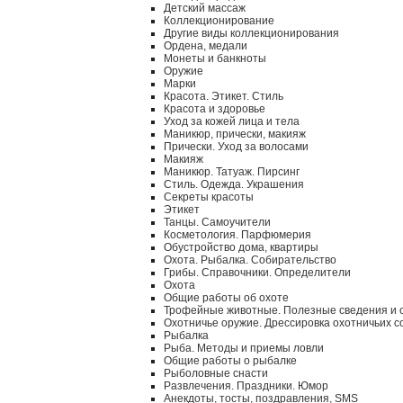
Детский массаж
Коллекционирование
Другие виды коллекционирования
Ордена, медали
Монеты и банкноты
Оружие
Марки
Красота. Этикет. Стиль
Красота и здоровье
Уход за кожей лица и тела
Маникюр, прически, макияж
Прически. Уход за волосами
Макияж
Маникюр. Татуаж. Пирсинг
Стиль. Одежда. Украшения
Секреты красоты
Этикет
Танцы. Самоучители
Косметология. Парфюмерия
Обустройство дома, квартиры
Охота. Рыбалка. Собирательство
Грибы. Справочники. Определители
Охота
Общие работы об охоте
Трофейные животные. Полезные сведения и 
Охотничье оружие. Дрессировка охотничьих с
Рыбалка
Рыба. Методы и приемы ловли
Общие работы о рыбалке
Рыболовные снасти
Развлечения. Праздники. Юмор
Анекдоты, тосты, поздравления, SMS