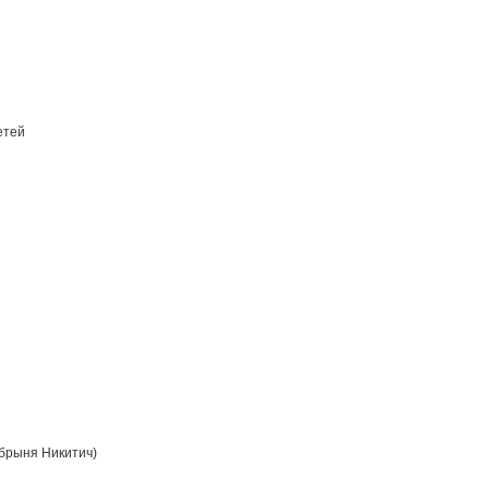
етей
брыня Никитич)