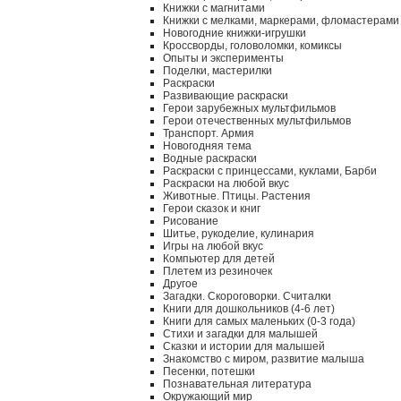
Книжки с магнитами
Книжки с мелками, маркерами, фломастерами
Новогодние книжки-игрушки
Кроссворды, головоломки, комиксы
Опыты и эксперименты
Поделки, мастерилки
Раскраски
Развивающие раскраски
Герои зарубежных мультфильмов
Герои отечественных мультфильмов
Транспорт. Армия
Новогодняя тема
Водные раскраски
Раскраски с принцессами, куклами, Барби
Раскраски на любой вкус
Животные. Птицы. Растения
Герои сказок и книг
Рисование
Шитье, рукоделие, кулинария
Игры на любой вкус
Компьютер для детей
Плетем из резиночек
Другое
Загадки. Скороговорки. Считалки
Книги для дошкольников (4-6 лет)
Книги для самых маленьких (0-3 года)
Стихи и загадки для малышей
Сказки и истории для малышей
Знакомство с миром, развитие малыша
Песенки, потешки
Познавательная литература
Окружающий мир