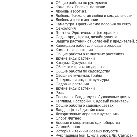
Общие работы по рукоделию
Кожа. Мех. Роспись по ткани
Любовь и эротика
Любовь. Психология любви и сексуальности
Любовь и секс в истории
Камасутра. Практические пособия по сексу
Сексология
Эротика. Эротическая фотография
Сад, огород, цветы, дизайн участка
Защита растений от болезней и вредителей.
Календари работ для сада и огорода
Комнатные растения
Общие работы о комнатных растениях
Другие виды растений
Кактусы. Суккуленты
Обрезка и прививка деревьев
Общие работы по садоводству
Овощные культуры. Грибы
Плодовые и ягодные культуры
Садовые растения
Другие виды растений
Розы
Тюльпаны. Гладиолусы. Луковичные цветы
Теплицы. Постройки. Садовый инвентарь
Общие работы о садовых цветах
Ландшафтный дизайн сада
Декоративные деревья и кустарники
Спорт. Фитнес
Боевые и спортивные единоборства
Самооборона
История и техника боевых искусств
Рукопашный бой. Школа Брюса Ли. Самураи