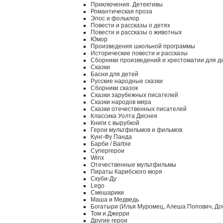
Приключения. Детективы
Романтическая проза
Эпос и фольклор
Повести и рассказы о детях
Повести и рассказы о животных
Юмор
Произведения школьной программы
Исторические повести и рассказы
Сборники произведений и хрестоматии для д
Сказки
Басни для детей
Русские народные сказки
Сборники сказок
Сказки зарубежных писателей
Сказки народов мира
Сказки отечественных писателей
Классика Уолта Диснея
Книги с вырубкой
Герои мультфильмов и фильмов
Кунг-Фу Панда
Барби / Barbie
Супергерои
Winx
Отечественные мультфильмы
Пираты Карибского моря
Скуби-Ду
Lego
Смешарики
Маша и Медведь
Богатыри (Илья Муромец, Алеша Попович, До
Том и Джерри
Другие герои