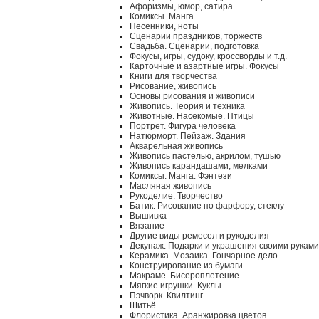
Афоризмы, юмор, сатира
Комиксы. Манга
Песенники, ноты
Сценарии праздников, торжеств
Свадьба. Сценарии, подготовка
Фокусы, игры, судоку, кроссворды и т.д.
Карточные и азартные игры. Фокусы
Книги для творчества
Рисование, живопись
Основы рисования и живописи
Живопись. Теория и техника
Животные. Насекомые. Птицы
Портрет. Фигура человека
Натюрморт. Пейзаж. Здания
Акварельная живопись
Живопись пастелью, акрилом, тушью
Живопись карандашами, мелками
Комиксы. Манга. Фэнтези
Масляная живопись
Рукоделие. Творчество
Батик. Рисование по фарфору, стеклу
Вышивка
Вязание
Другие виды ремесел и рукоделия
Декупаж. Подарки и украшения своими руками
Керамика. Мозаика. Гончарное дело
Конструирование из бумаги
Макраме. Бисероплетение
Мягкие игрушки. Куклы
Пэчворк. Квилтинг
Шитьё
Флористика. Аранжировка цветов