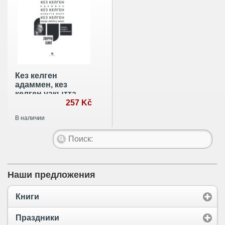
Кез келген
адаммен, кез
келген уакытта
жэне кез келген
257 Kč
жерде сойлесу
В наличии
онерi. Тиiмдi
тiлдесу купиялары
Наши предложения
Книги
Праздники