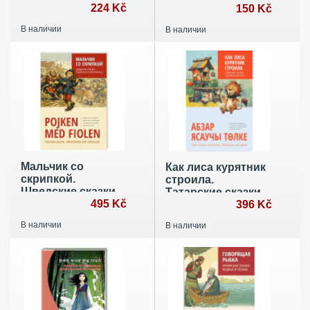
произношением
224 Kč
мәнін түсіну (Кафе
150 Kč
на краю земли на
В наличии
В наличии
казахском)
Мальчик со
Как лиса курятник
скрипкой.
строила.
Шведские сказки,
Татарские сказки,
чудесные и
495 Kč
лукавые и
396 Kč
невероятные
веселые
В наличии
В наличии