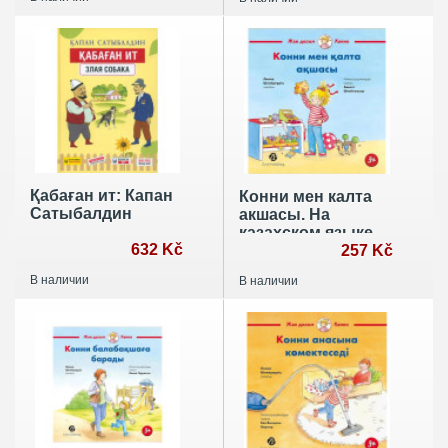
Нидерландов и
Бельгии. Уровни
В1- В2. В 2 частях.
Часть. 1
Қабаған ит: Капан
Конни мен калта
Сатыбалдин
акшасы. На
казахском языке
632 Kč
257 Kč
В наличии
В наличии