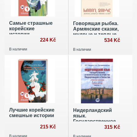
Самые страшные
Говорящая рыбка.
корейские
Армянские сказки,
истории
мудрые и теплые
224 Kč
534 Kč
В наличии
В наличии
Лучшие корейские
Нидерландский
смешные истории
язык.
Государственное
215 Kč
и политическое
315 Kč
устройство
В наличии
В наличии