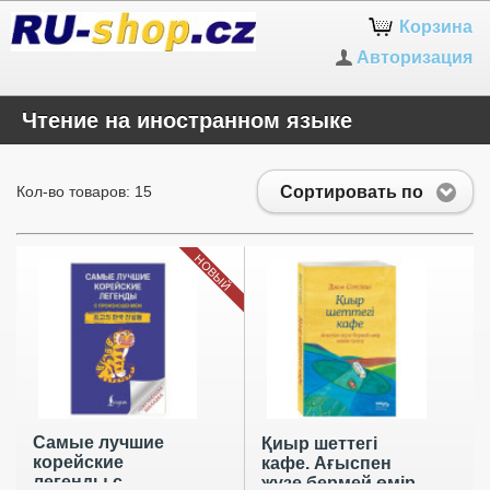
Корзина
Авторизация
Чтение на иностранном языке
Сортировать по
Кол-во товаров: 15
НОВЫЙ
Самые лучшие
Қиыр шеттегі
корейские
кафе. Ағыспен
легенды с
жүзе бермей өмір