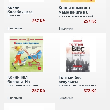
Конни
Конни помогает
балабакшага
маме (книга на
барады
казахском языке)
257 Kč
257 Kč
В наличии
В наличии
Конни iнiлi
Топтын бес
болады. На
акаулыгы.
казхском языке
Басшылык туралы
257 Kč
мысал
372 Kč
В наличии
В наличии