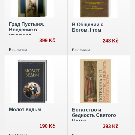
Град Пустыня.
В Общении с
Введение в
Богом. I том
изучение
египетского и
399 Kč
248 Kč
палестинского
В наличии
В наличии
монашества в
христианской
империи
Молот ведьм
Богатство и
бедность Святого
Петра
190 Kč
393 Kč