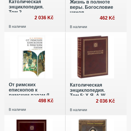
Католическая
Жизнь в полноте
энциклопедия.
веры. Богословие
Том 2
чинов
2 036 Kč
христианской
462 Kč
Церкви у Ханса
В наличии
В наличии
Урса фон
Бальтазара
От римских
Католическая
епископов к
энциклопедия.
римским папам (I-
Том 5: Х-Я, A-W
середина VIII в.)
498 Kč
2 036 Kč
В наличии
В наличии