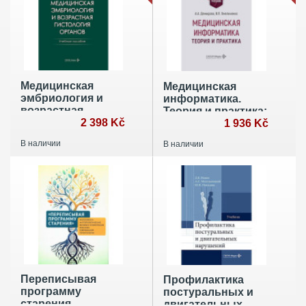
Медицинская
Медицинская
эмбриология и
информатика.
возрастная
Теория и практика:
гистология
2 398 Kč
Учебник
1 936 Kč
органов: Учебное
В наличии
В наличии
пособие
Переписывая
Профилактика
программу
постуральных и
старения
двигательных