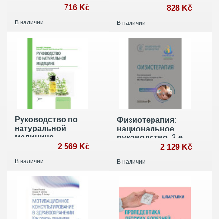
философско-
716 Kč
нарушений:
828 Kč
антропологич.вызовы
Учебник
В наличии
В наличии
и
клинич.практ.совр.геронтологии
Руководство по
Физиотерапия:
натуральной
национальное
медицине
руководство. 2-е
2 569 Kč
изд., перераб. и
2 129 Kč
доп
В наличии
В наличии