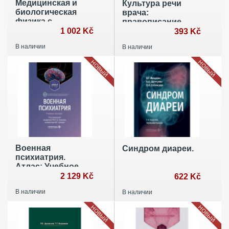
Медицинская и
Культура речи
биологическая
врача:
физика с
правописание
комментариями
1 002 Kč
медицинских
393 Kč
практикующего
терминов:
В наличии
В наличии
стоматолога
Учебное пособие
НОВЫЙ
НОВЫЙ
Военная
Синдром диареи.
психиатрия.
Атлас: Учебное
пособие
2 129 Kč
622 Kč
В наличии
В наличии
НОВЫЙ
НОВЫЙ