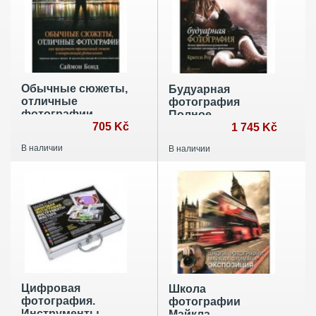
Обычные сюжеты,
Будуарная
отличные
фотография
фотографии
Полное
705 Kč
практическое
1 745 Kč
руководство по
В наличии
В наличии
фотосъемке
интимных
портретов
Цифровая
Школа
фотография.
фотографии
Инструменты
Майкла