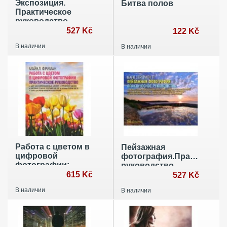
Экспозиция.
Битва полов
Практическое
руководство.
Простая и
527 Kč
122 Kč
эффективная
В наличии
В наличии
система выбора
идеальной
экспозиции
Работа с цветом в
Пейзажная
цифровой
фотография.Практическо
фотографии:
руководство
практическое
615 Kč
527 Kč
руководство
В наличии
В наличии