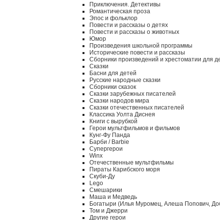
Приключения. Детективы
Романтическая проза
Эпос и фольклор
Повести и рассказы о детях
Повести и рассказы о животных
Юмор
Произведения школьной программы
Исторические повести и рассказы
Сборники произведений и хрестоматии для д
Сказки
Басни для детей
Русские народные сказки
Сборники сказок
Сказки зарубежных писателей
Сказки народов мира
Сказки отечественных писателей
Классика Уолта Диснея
Книги с вырубкой
Герои мультфильмов и фильмов
Кунг-Фу Панда
Барби / Barbie
Супергерои
Winx
Отечественные мультфильмы
Пираты Карибского моря
Скуби-Ду
Lego
Смешарики
Маша и Медведь
Богатыри (Илья Муромец, Алеша Попович, До
Том и Джерри
Другие герои