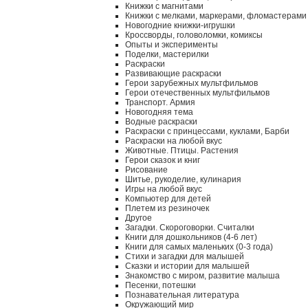
Книжки с магнитами
Книжки с мелками, маркерами, фломастерами
Новогодние книжки-игрушки
Кроссворды, головоломки, комиксы
Опыты и эксперименты
Поделки, мастерилки
Раскраски
Развивающие раскраски
Герои зарубежных мультфильмов
Герои отечественных мультфильмов
Транспорт. Армия
Новогодняя тема
Водные раскраски
Раскраски с принцессами, куклами, Барби
Раскраски на любой вкус
Животные. Птицы. Растения
Герои сказок и книг
Рисование
Шитье, рукоделие, кулинария
Игры на любой вкус
Компьютер для детей
Плетем из резиночек
Другое
Загадки. Скороговорки. Считалки
Книги для дошкольников (4-6 лет)
Книги для самых маленьких (0-3 года)
Стихи и загадки для малышей
Сказки и истории для малышей
Знакомство с миром, развитие малыша
Песенки, потешки
Познавательная литература
Окружающий мир