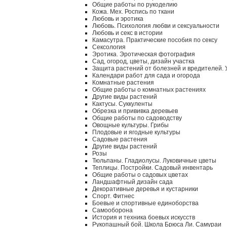
Общие работы по рукоделию
Кожа. Мех. Роспись по ткани
Любовь и эротика
Любовь. Психология любви и сексуальности
Любовь и секс в истории
Камасутра. Практические пособия по сексу
Сексология
Эротика. Эротическая фотография
Сад, огород, цветы, дизайн участка
Защита растений от болезней и вредителей.
Календари работ для сада и огорода
Комнатные растения
Общие работы о комнатных растениях
Другие виды растений
Кактусы. Суккуленты
Обрезка и прививка деревьев
Общие работы по садоводству
Овощные культуры. Грибы
Плодовые и ягодные культуры
Садовые растения
Другие виды растений
Розы
Тюльпаны. Гладиолусы. Луковичные цветы
Теплицы. Постройки. Садовый инвентарь
Общие работы о садовых цветах
Ландшафтный дизайн сада
Декоративные деревья и кустарники
Спорт. Фитнес
Боевые и спортивные единоборства
Самооборона
История и техника боевых искусств
Рукопашный бой. Школа Брюса Ли. Самураи