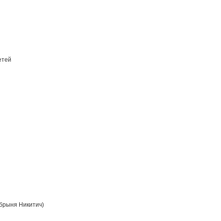
етей
брыня Никитич)