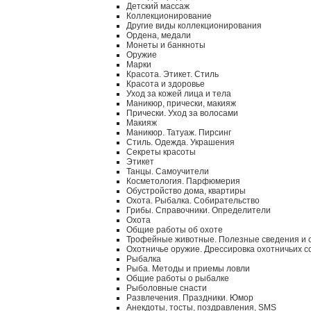
Детский массаж
Коллекционирование
Другие виды коллекционирования
Ордена, медали
Монеты и банкноты
Оружие
Марки
Красота. Этикет. Стиль
Красота и здоровье
Уход за кожей лица и тела
Маникюр, прически, макияж
Прически. Уход за волосами
Макияж
Маникюр. Татуаж. Пирсинг
Стиль. Одежда. Украшения
Секреты красоты
Этикет
Танцы. Самоучители
Косметология. Парфюмерия
Обустройство дома, квартиры
Охота. Рыбалка. Собирательство
Грибы. Справочники. Определители
Охота
Общие работы об охоте
Трофейные животные. Полезные сведения и 
Охотничье оружие. Дрессировка охотничьих с
Рыбалка
Рыба. Методы и приемы ловли
Общие работы о рыбалке
Рыболовные снасти
Развлечения. Праздники. Юмор
Анекдоты, тосты, поздравления, SMS