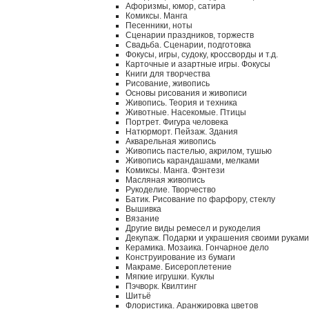
Афоризмы, юмор, сатира
Комиксы. Манга
Песенники, ноты
Сценарии праздников, торжеств
Свадьба. Сценарии, подготовка
Фокусы, игры, судоку, кроссворды и т.д.
Карточные и азартные игры. Фокусы
Книги для творчества
Рисование, живопись
Основы рисования и живописи
Живопись. Теория и техника
Животные. Насекомые. Птицы
Портрет. Фигура человека
Натюрморт. Пейзаж. Здания
Акварельная живопись
Живопись пастелью, акрилом, тушью
Живопись карандашами, мелками
Комиксы. Манга. Фэнтези
Масляная живопись
Рукоделие. Творчество
Батик. Рисование по фарфору, стеклу
Вышивка
Вязание
Другие виды ремесел и рукоделия
Декупаж. Подарки и украшения своими руками
Керамика. Мозаика. Гончарное дело
Конструирование из бумаги
Макраме. Бисероплетение
Мягкие игрушки. Куклы
Пэчворк. Квилтинг
Шитьё
Флористика. Аранжировка цветов