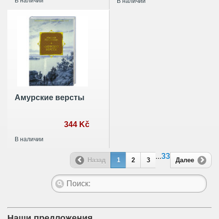
В наличии
В наличии
Амурские версты
344 Kč
В наличии
...
33
Назад
1
2
3
Далее
Наши предложения