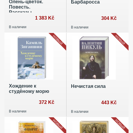
Олень-цветок.
Барбаросса
Повесть.
Рассказы.
Путевой дневник
1 383 Kč
304 Kč
1931 года
В наличии
В наличии
НОВЫЙ
НОВЫЙ
Хождение к
Нечистая сила
студёному морю
372 Kč
443 Kč
В наличии
В наличии
НОВЫЙ
НОВЫЙ