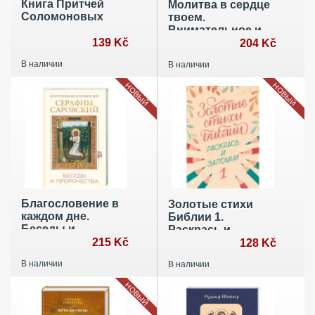
Книга Притчей
Молитва в сердце
Соломоновых
твоем.
Внимательное и
139 Kč
честное
204 Kč
отношение
В наличии
В наличии
человека к данной
ему жизни
НОВЫЙ
НОВЫЙ
Благословение в
Золотые стихи
каждом дне.
Библии 1.
Беседы и
Раскрась и
пророчества
215 Kč
запомни
128 Kč
В наличии
В наличии
НОВЫЙ