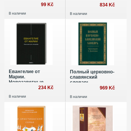
99 Kč
игумен Синайской
834 Kč
горы
В наличии
В наличии
Евангелие от
Полный церковно-
Марии.
славянский
Новозаветные
словарь
апокрифы
234 Kč
969 Kč
В наличии
В наличии