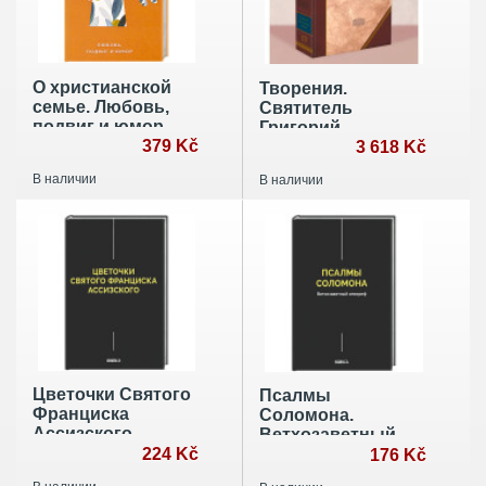
О христианской
Творения.
семье. Любовь,
Святитель
подвиг и юмор
Григорий
379 Kč
Двоеслов. Том 2
3 618 Kč
(13)
В наличии
В наличии
Цветочки Святого
Псалмы
Франциска
Соломона.
Ассизского
Ветхозаветный
224 Kč
апокриф
176 Kč