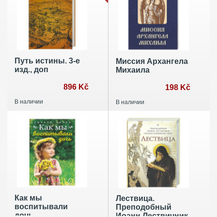
Путь истины. 3-е
Миссия Архангела
изд., доп
Михаила
896 Kč
198 Kč
В наличии
В наличии
Как мы
Лествица.
воспитывали
Преподобный
дочь
Иоанн Лествичник