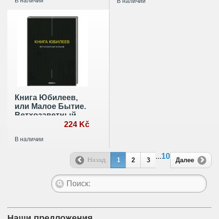
В наличии
В наличии
Книга Юбилеев,
или Малое Бытие.
Ветхозаветный
апокриф
224 Kč
В наличии
...
10
Назад
1
2
3
Далее
Наши предложения