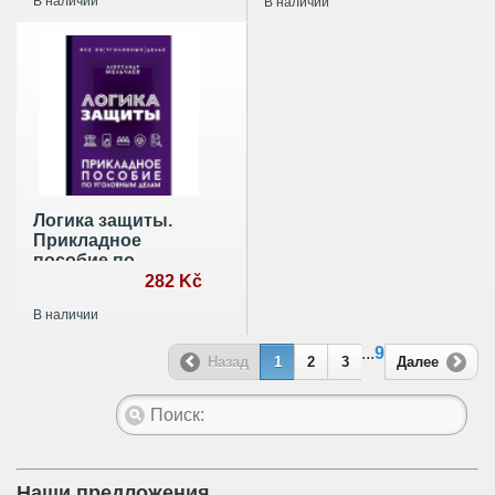
В наличии
В наличии
явление
Логика защиты.
Прикладное
пособие по
уголовным делам
282 Kč
В наличии
...
9
Назад
1
2
3
Далее
Наши предложения