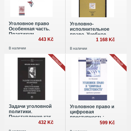
Уголовное право
Уголовно-
Особенная часть.
исполнительное
Практикум
право. Учебное
443 Kč
пособие
1 168 Kč
В наличии
В наличии
НОВЫЙ
НОВЫЙ
Задачи уголовной
Уголовное право и
политики.
цифровая
Преступление как
преступность:
социально-
432 Kč
проблемы и
599 Kč
патологическое
решения