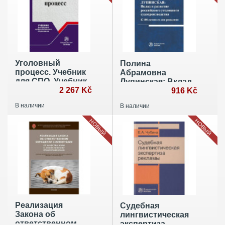
Уголовный
Полина
процесс. Учебник
Абрамовна
для СПО. Учебник
Лупинская: Вклад
2 267 Kč
в развитие
916 Kč
российского
В наличии
В наличии
уголовного
судопроизводства
НОВЫЙ
НОВЫЙ
Реализация
Судебная
Закона об
лингвистическая
ответственном
экспертиза