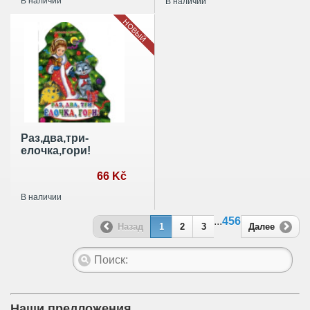
В наличии
В наличии
НОВЫЙ
Раз,два,три-
елочка,гори!
66 Kč
В наличии
...
456
Назад
1
2
3
Далее
Наши предложения