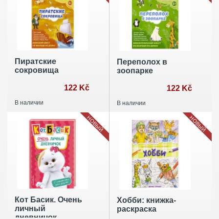
Пиратские
Переполох в
сокровища
зоопарке
122 Kč
122 Kč
В наличии
В наличии
НОВЫЙ
НОВЫЙ
Кот Басик. Очень
Хобби: книжка-
личный
раскраска
дневничок