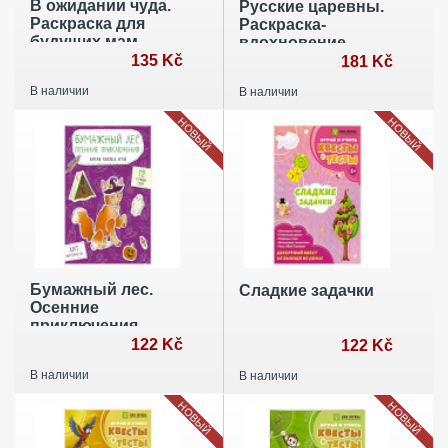
В ожидании чуда.
Русские царевны.
Раскраска для
Раскраска-
будущих мам
вдохновение
135 Kč
181 Kč
В наличии
В наличии
НОВЫЙ
НОВЫЙ
Бумажный лес.
Сладкие задачки
Осенние
приключения.
Вырежи, раскрась,
122 Kč
122 Kč
играй. 12 готовых
В наличии
В наличии
схем
НОВЫЙ
НОВЫЙ