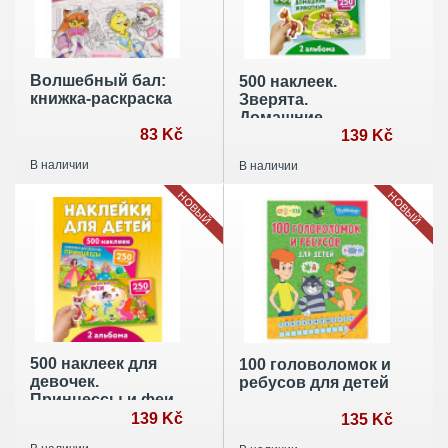
Волшебный бал:
500 наклеек.
книжка-раскраска
Зверята.
Домашние
83 Kč
животные
139 Kč
(комплект из 2-х
В наличии
В наличии
книг)
НОВЫЙ
НОВЫЙ
500 наклеек для
100 головоломок и
девочек.
ребусов для детей
Принцессы и феи
(комплект из 2-х
139 Kč
135 Kč
книг)