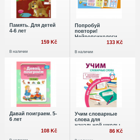
Память. Для детей
Попробуй
4-6 лет
повтори!
Нейропсихологические
159 Kč
упражнения для
133 Kč
развития мозга
В наличии
В наличии
Давай поиграем. 5-
Учим словарные
6 лет
слова для
начальной школы
108 Kč
с накл.-шпаргалк
86 Kč