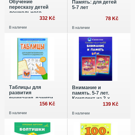
Обучение
Память: для детей
пересказу детей
5-7 лет
дошкольного
возраста. 3-7 лет.
332 Kč
78 Kč
Парциальная
В наличии
В наличии
программа (ФГОС)
Таблицы для
Внимание и
развития
память. 5-7 лет.
внимания, памяти
Комплект из 2-х
и усидчивости у
156 Kč
пособий
139 Kč
детей 4-6 лет
В наличии
В наличии