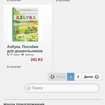
В наличии
В наличии
Азбука. Пособие
для дошкольников
5-7 лет. В двух
частях. В 2-х
241 Kč
частях. Часть 2
В наличии
Назад
1
2
Далее
Наши предложения