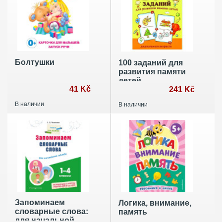
Болтушки
100 заданий для
развития памяти
детей
41 Kč
дошкольного
241 Kč
возраста. 5+
В наличии
В наличии
Запоминаем
Логика, внимание,
словарные слова:
память
для начальной