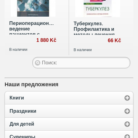
Периоперационное
Туберкулез.
ведение
Профилактика и
пациентов с
методы лечения
сопутствующими
1 880 Kč
66 Kč
заболеваниями.
В наличии
В наличии
Руководство для
врачей
Наши предложения
Книги
Праздники
Для детей
Сувениры