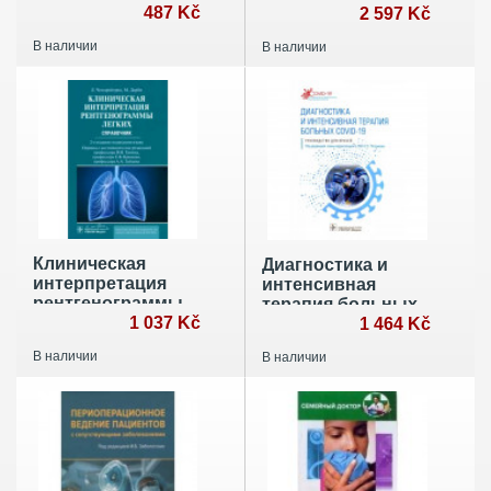
органов дыхания
487 Kč
2 597 Kč
у детей. Учебное
В наличии
В наличии
пособие
Клиническая
Диагностика и
интерпретация
интенсивная
рентгенограммы
терапия больных
легких
1 037 Kč
COVID-19
1 464 Kč
В наличии
В наличии