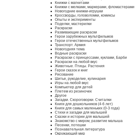
Книжки с магнитами
Книжки с мелками, маркерами, фломастерами
Новогодние книжки-игрушки
Кроссворды, головоломки, комиксы
Опыты и эксперименты
Поделки, мастерилки
Раскраски
Развивающие раскраски
Герои зарубежных мультфильмов
Герои отечественных мультфильмов
Транспорт. Армия
Новогодняя тема
Водные раскраски
Раскраски с принцессами, куклами, Барби
Раскраски на любой вкус
Животные. Птицы. Растения
Герои сказок и книг
Рисование
Шитье, рукоделие, кулинария
Игры на любой вкус
Компьютер для детей
Плетем из резиночек
Другое
Загадки. Скороговорки. Считалки
Книги для дошкольников (4-6 лет)
Книги для самых маленьких (0-3 года)
Стихи и загадки для малышей
Сказки и истории для малышей
Знакомство с миром, развитие малыша
Песенки, потешки
Познавательная литература
Окружающий мир