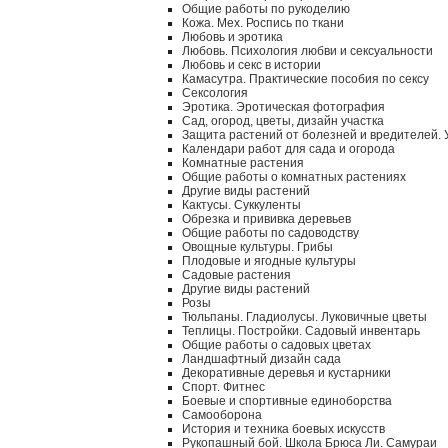
Общие работы по рукоделию
Кожа. Мех. Роспись по ткани
Любовь и эротика
Любовь. Психология любви и сексуальности
Любовь и секс в истории
Камасутра. Практические пособия по сексу
Сексология
Эротика. Эротическая фотография
Сад, огород, цветы, дизайн участка
Защита растений от болезней и вредителей.
Календари работ для сада и огорода
Комнатные растения
Общие работы о комнатных растениях
Другие виды растений
Кактусы. Суккуленты
Обрезка и прививка деревьев
Общие работы по садоводству
Овощные культуры. Грибы
Плодовые и ягодные культуры
Садовые растения
Другие виды растений
Розы
Тюльпаны. Гладиолусы. Луковичные цветы
Теплицы. Постройки. Садовый инвентарь
Общие работы о садовых цветах
Ландшафтный дизайн сада
Декоративные деревья и кустарники
Спорт. Фитнес
Боевые и спортивные единоборства
Самооборона
История и техника боевых искусств
Рукопашный бой. Школа Брюса Ли. Самураи