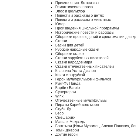
Приключения. Детективы
Романтическая проза
Эпос и фольклор
Повести и рассказы о детях
Повести и рассказы о животных
Юмор
Произведения школьной программы
Исторические повести и рассказы
Сборники произведений и хрестоматии для д
Сказки
Басни для детей
Русские народные сказки
Сборники сказок
Сказки зарубежных писателей
Сказки народов мира
Сказки отечественных писателей
Классика Уолта Диснея
Книги с вырубкой
Герои мультфильмов и фильмов
Кунг-Фу Панда
Барби / Barbie
Супергерои
Winx
Отечественные мультфильмы
Пираты Карибского моря
Скуби-Ду
Lego
Смешарики
Маша и Медведь
Богатыри (Илья Муромец, Алеша Попович, До
Том и Джерри
Другие герои