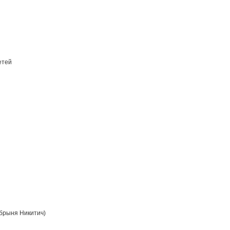
етей
брыня Никитич)