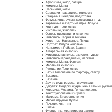
Афоризмы, юмор, сатира
Комиксы. Манга
Песенники, ноты
Сценарии праздников, торжеств
Свадьба. Сценарии, подготовка
Фокусы, игры, судоку, кроссворды и т.д.
Карточные и азартные игры. Фокусы
Книги для творчества
Рисование, живопись
Основы рисования и живописи
Живопись. Теория и техника
Животные. Насекомые. Птицы
Портрет. Фигура человека
Натюрморт. Пейзаж. Здания
Акварельная живопись
Живопись пастелью, акрилом, тушью
Живопись карандашами, мелками
Комиксы. Манга. Фэнтези
Масляная живопись
Рукоделие. Творчество
Батик. Рисование по фарфору, стеклу
Вышивка
Вязание
Другие виды ремесел и рукоделия
Декупаж. Подарки и украшения своими руками
Керамика. Мозаика. Гончарное дело
Конструирование из бумаги
Макраме. Бисероплетение
Мягкие игрушки. Куклы
Пэчворк. Квилтинг
Шитьё
Флористика. Аранжировка цветов