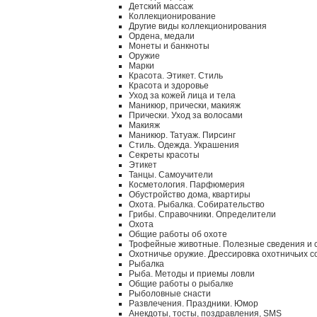
Детский массаж
Коллекционирование
Другие виды коллекционирования
Ордена, медали
Монеты и банкноты
Оружие
Марки
Красота. Этикет. Стиль
Красота и здоровье
Уход за кожей лица и тела
Маникюр, прически, макияж
Прически. Уход за волосами
Макияж
Маникюр. Татуаж. Пирсинг
Стиль. Одежда. Украшения
Секреты красоты
Этикет
Танцы. Самоучители
Косметология. Парфюмерия
Обустройство дома, квартиры
Охота. Рыбалка. Собирательство
Грибы. Справочники. Определители
Охота
Общие работы об охоте
Трофейные животные. Полезные сведения и 
Охотничье оружие. Дрессировка охотничьих с
Рыбалка
Рыба. Методы и приемы ловли
Общие работы о рыбалке
Рыболовные снасти
Развлечения. Праздники. Юмор
Анекдоты, тосты, поздравления, SMS