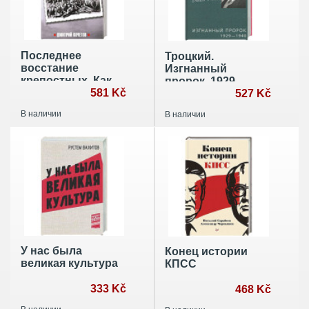
Последнее
Троцкий.
восстание
Изгнанный
крепостных. Как
пророк. 1929—
Первая мировая
581 Kč
1940 гг.
527 Kč
война изменила
В наличии
В наличии
всё
У нас была
Конец истории
великая культура
КПСС
333 Kč
468 Kč