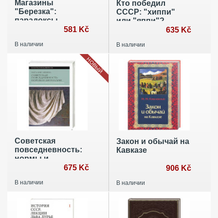
Магазины
Кто победил
"Березка":
СССР: "хиппи"
парадоксы
или "яппи"?
потребления в
581 Kč
Поколение
635 Kč
позднем СССР
семидесятников
В наличии
В наличии
между свободой и
потреблением
НОВЫЙ
Cоветская
Закон и обычай на
повседневность:
Кавказе
нормы и
аномалии. От
675 Kč
906 Kč
военного
В наличии
В наличии
коммунизма к
большому стилю.
6-е изд.