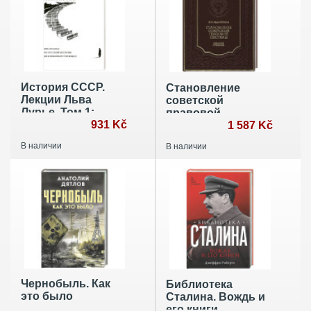
История СССР.
Становление
Лекции Льва
советской
Лурье. Том 1:
правовой
Шпаргалка по
931 Kč
системы
1 587 Kč
русской истории
В наличии
В наличии
для
любопытствующих
Чернобыль. Как
Библиотека
это было
Сталина. Вождь и
его книги