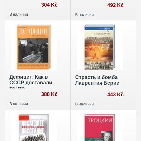
304 Kč
492 Kč
В наличии
В наличии
Дефицит: Как в
Страсть и бомба
СССР доставали
Лаврентия Берии
то,что
невозможно было
388 Kč
443 Kč
достать
В наличии
В наличии