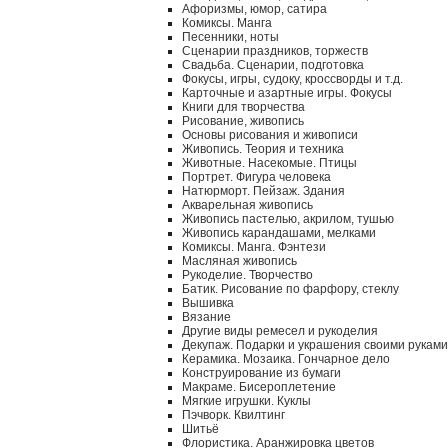
Афоризмы, юмор, сатира
Комиксы. Манга
Песенники, ноты
Сценарии праздников, торжеств
Свадьба. Сценарии, подготовка
Фокусы, игры, судоку, кроссворды и т.д.
Карточные и азартные игры. Фокусы
Книги для творчества
Рисование, живопись
Основы рисования и живописи
Живопись. Теория и техника
Животные. Насекомые. Птицы
Портрет. Фигура человека
Натюрморт. Пейзаж. Здания
Акварельная живопись
Живопись пастелью, акрилом, тушью
Живопись карандашами, мелками
Комиксы. Манга. Фэнтези
Масляная живопись
Рукоделие. Творчество
Батик. Рисование по фарфору, стеклу
Вышивка
Вязание
Другие виды ремесел и рукоделия
Декупаж. Подарки и украшения своими руками
Керамика. Мозаика. Гончарное дело
Конструирование из бумаги
Макраме. Бисероплетение
Мягкие игрушки. Куклы
Пэчворк. Квилтинг
Шитьё
Флористика. Аранжировка цветов