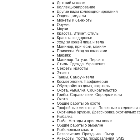
Детский массаж
Коллекционирование
Другие виды коллекционирования
Ордена, медали
Монеты и банкноты
Оружие
Марки
Красота. Этикет. Стиль
Красота и здоровье
Уход за кожей лица и тела
Маникюр, прически, макияж
Прически. Уход за волосами
Макияж
Маникюр. Татуаж. Пирсинг
Стиль. Одежда. Украшения
Секреты красоты
Этикет
Танцы. Самоучители
Косметология. Парфюмерия
Обустройство дома, квартиры
Охота. Рыбалка. Собирательство
Грибы. Справочники. Определители
Охота
Общие работы об охоте
Трофейные животные. Полезные сведения и 
Охотничье оружие. Дрессировка охотничьих с
Рыбалка
Рыба. Методы и приемы ловли
Общие работы о рыбалке
Рыболовные снасти
Развлечения. Праздники. Юмор
Анекдоты, тосты, поздравления, SMS