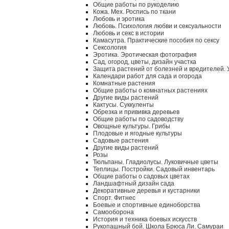
Общие работы по рукоделию
Кожа. Мех. Роспись по ткани
Любовь и эротика
Любовь. Психология любви и сексуальности
Любовь и секс в истории
Камасутра. Практические пособия по сексу
Сексология
Эротика. Эротическая фотография
Сад, огород, цветы, дизайн участка
Защита растений от болезней и вредителей.
Календари работ для сада и огорода
Комнатные растения
Общие работы о комнатных растениях
Другие виды растений
Кактусы. Суккуленты
Обрезка и прививка деревьев
Общие работы по садоводству
Овощные культуры. Грибы
Плодовые и ягодные культуры
Садовые растения
Другие виды растений
Розы
Тюльпаны. Гладиолусы. Луковичные цветы
Теплицы. Постройки. Садовый инвентарь
Общие работы о садовых цветах
Ландшафтный дизайн сада
Декоративные деревья и кустарники
Спорт. Фитнес
Боевые и спортивные единоборства
Самооборона
История и техника боевых искусств
Рукопашный бой. Школа Брюса Ли. Самураи