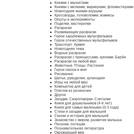
Книжки с магнитами
Книжки с мелками, маркерами, фломастерами
Новогодние книжки-игрушки
Кроссворды, головоломки, комиксы
Опыты и эксперименты
Поделки, мастерилки
Раскраски
Развивающие раскраски
Герои зарубежных мультфильмов
Герои отечественных мультфильмов
Транспорт. Армия
Новогодняя тема
Водные раскраски
Раскраски с принцессами, куклами, Барби
Раскраски на любой вкус
Животные. Птицы. Растения
Герои сказок и книг
Рисование
Шитье, рукоделие, кулинария
Игры на любой вкус
Компьютер для детей
Плетем из резиночек
Другое
Загадки. Скороговорки. Считалки
Книги для дошкольников (4-6 лет)
Книги для самых маленьких (0-3 года)
Стихи и загадки для малышей
Сказки и истории для малышей
Знакомство с миром, развитие малыша
Песенки, потешки
Познавательная литература
Окружающий мир