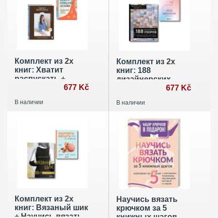
Комплект из 2х
Комплект из 2х
книг: Хватит
книг: 188
распускать +
дизайнерских
Вяжем спицами
677 Kč
узоров + Мое
677 Kč
без паники
вязание. Удобный
В наличии
В наличии
планер
Комплект из 2х
Научись вязать
книг: Вязаный шик
крючком за 5
+ Научись вязать
книжных шагов.