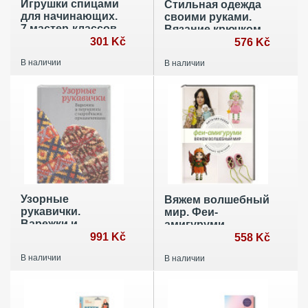
Игрушки спицами
Стильная одежда
для начинающих.
своими руками.
7 мастер-классов
Вязание крючком
301 Kč
576 Kč
В наличии
В наличии
Узорные
Вяжем волшебный
рукавички.
мир. Феи-
Варежки и
амигуруми
перчатки с
991 Kč
558 Kč
народными
В наличии
В наличии
орнаментами