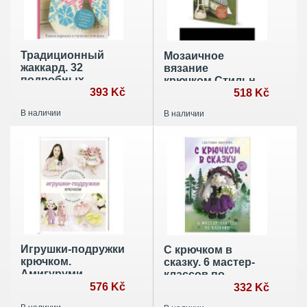
Традиционный
Мозаичное
жаккард. 32
вязание
подробных
крючком.Стильные
мастер-класса.
393 Kč
пледы и
518 Kč
Вяжем варежки и
покрывала в
В наличии
В наличии
тапочки спицами
технике "ленивый
жаккард"
Игрушки-подружки
С крючком в
крючком.
сказку. 6 мастер-
Амигуруми
классов по
576 Kč
вязанию
332 Kč