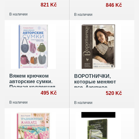
за неделю
821 Kč
Набор крючков в
846 Kč
подарок
В наличии
В наличии
Вяжем крючком
ВОРОТНИЧКИ,
авторские сумки.
которые меняют
Полная коллекция
все. Ажурное
техник, приемов и
495 Kč
вязание крючком.
520 Kč
идей
10 авторских
В наличии
В наличии
мастер-классов и
1000+ идей для
новых дизайнов