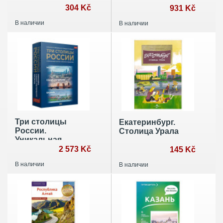
304 Kč
Дальний Восток
931 Kč
глазами
В наличии
В наличии
фотографов-
путешественников
Три столицы
Екатеринбург.
России.
Столица Урала
Уникальная
Россия. В футляре
2 573 Kč
145 Kč
В наличии
В наличии