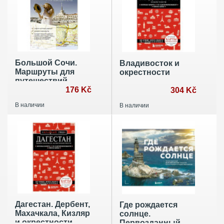
Большой Сочи.
Владивосток и
Маршруты для
окрестности
путешествий.
Путеводитель +
176 Kč
304 Kč
карта
В наличии
В наличии
Дагестан. Дербент,
Где рождается
Махачкала, Кизляр
солнце.
и окрестности
Первозданный