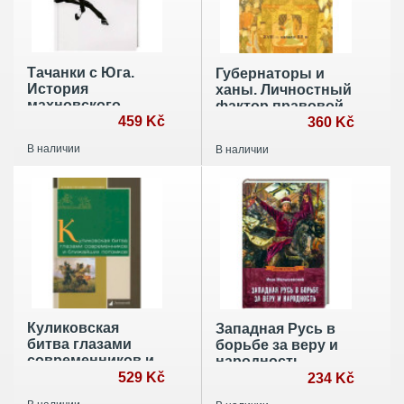
Тачанки с Юга.
Губернаторы и
История
ханы. Личностный
махновского
фактор правовой
движения
459 Kč
политики
360 Kč
Российской
В наличии
В наличии
империи в
Центральной
Азии. XVIII - начало
XX в.
Куликовская
Западная Русь в
битва глазами
борьбе за веру и
современников и
народность
ближайших
529 Kč
234 Kč
потомков