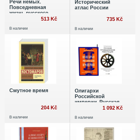
Речи немых.
Исторический
Повседневная
атлас России
жизнь русского
крестьянства в XX
513 Kč
735 Kč
веке
В наличии
В наличии
Смутное время
Олигархи
Российской
империи. Русская
204 Kč
промышленная
1 092 Kč
революция
В наличии
В наличии
(комплект из 2-х
книг)