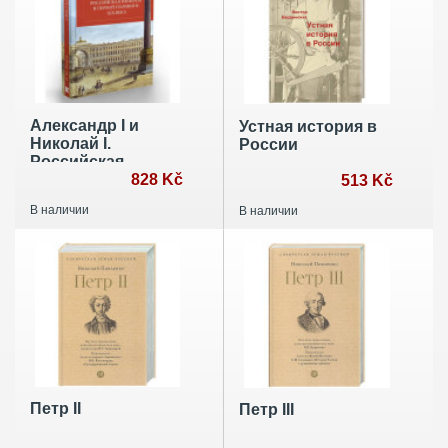
Александр I и
Устная история в
Николай I.
России
Российская
империя в первой
828 Kč
513 Kč
половине ХIX в.
В наличии
В наличии
Петр II
Петр III