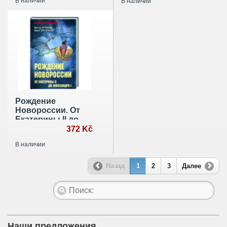
В наличии
В наличии
Рождение
Новороссии. От
Екатерины ll до
Александра l
372 Kč
В наличии
Назад
1
2
3
Далее
Наши предложения