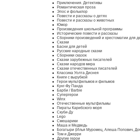
Приключения. Детективы
Романтическая проза
Эпос и фольклор
Повести и рассказы о детях
Повести и рассказы о животных
Юмор
Произведения школьной программы
Исторические повести и рассказы
Сборники произведений и хрестоматии для д
Сказки
Басни для детей
Русские народные сказки
Сборники сказок
Сказки зарубежных писателей
Сказки народов мира
Сказки отечественных писателей
Классика Уолта Диснея
Книги с вырубкой
Герои мультфильмов и фильмов
Кунг-Фу Панда
Барби / Barbie
Супергерои
Winx
Отечественные мультфильмы
Пираты Карибского моря
Скуби-Ду
Lego
Смешарики
Маша и Медведь
Богатыри (Илья Муромец, Алеша Попович, До
Том и Джерри
Другие герои