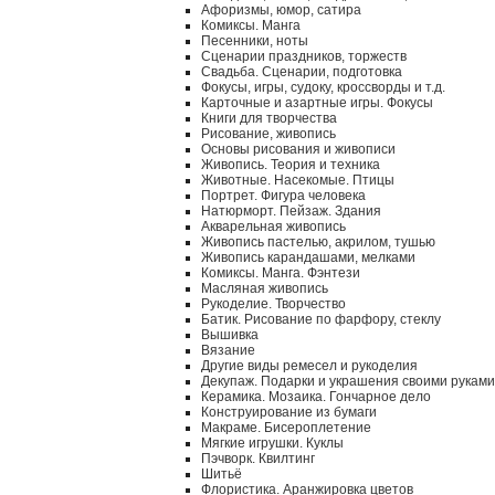
Афоризмы, юмор, сатира
Комиксы. Манга
Песенники, ноты
Сценарии праздников, торжеств
Свадьба. Сценарии, подготовка
Фокусы, игры, судоку, кроссворды и т.д.
Карточные и азартные игры. Фокусы
Книги для творчества
Рисование, живопись
Основы рисования и живописи
Живопись. Теория и техника
Животные. Насекомые. Птицы
Портрет. Фигура человека
Натюрморт. Пейзаж. Здания
Акварельная живопись
Живопись пастелью, акрилом, тушью
Живопись карандашами, мелками
Комиксы. Манга. Фэнтези
Масляная живопись
Рукоделие. Творчество
Батик. Рисование по фарфору, стеклу
Вышивка
Вязание
Другие виды ремесел и рукоделия
Декупаж. Подарки и украшения своими руками
Керамика. Мозаика. Гончарное дело
Конструирование из бумаги
Макраме. Бисероплетение
Мягкие игрушки. Куклы
Пэчворк. Квилтинг
Шитьё
Флористика. Аранжировка цветов