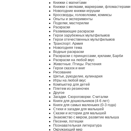
Книжки с магнитами
Книжки с мелками, маркерами, фломастерами
Новогодние книжки-игрушки
Кроссворды, головоломки, комиксы
Опыты и эксперименты
Поделки, мастерилки
Раскраски
Развивающие раскраски
Герои зарубежных мультфильмов
Герои отечественных мультфильмов
Транспорт. Армия
Новогодняя тема
Водные раскраски
Раскраски с принцессами, куклами, Барби
Раскраски на любой вкус
Животные. Птицы. Растения
Герои сказок и книг
Рисование
Шитье, рукоделие, кулинария
Игры на любой вкус
Компьютер для детей
Плетем из резиночек
Другое
Загадки. Скороговорки. Считалки
Книги для дошкольников (4-6 лет)
Книги для самых маленьких (0-3 года)
Стихи и загадки для малышей
Сказки и истории для малышей
Знакомство с миром, развитие малыша
Песенки, потешки
Познавательная литература
Окружающий мир