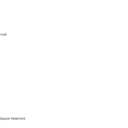
етей
брыня Никитич)