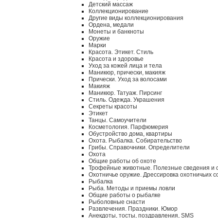
Детский массаж
Коллекционирование
Другие виды коллекционирования
Ордена, медали
Монеты и банкноты
Оружие
Марки
Красота. Этикет. Стиль
Красота и здоровье
Уход за кожей лица и тела
Маникюр, прически, макияж
Прически. Уход за волосами
Макияж
Маникюр. Татуаж. Пирсинг
Стиль. Одежда. Украшения
Секреты красоты
Этикет
Танцы. Самоучители
Косметология. Парфюмерия
Обустройство дома, квартиры
Охота. Рыбалка. Собирательство
Грибы. Справочники. Определители
Охота
Общие работы об охоте
Трофейные животные. Полезные сведения и 
Охотничье оружие. Дрессировка охотничьих с
Рыбалка
Рыба. Методы и приемы ловли
Общие работы о рыбалке
Рыболовные снасти
Развлечения. Праздники. Юмор
Анекдоты, тосты, поздравления, SMS