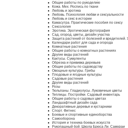
Общие работы по рукоделию
Кожа. Мех. Роспись по ткани
Любовь и эротика
Любовь. Психология любви и сексуальности
Любовь и секс в истории
Камасутра. Практические пособия по сексу
Сексология
Эротика. Эротическая фотография
Сад, огород, цветы, дизайн участка
Защита растений от болезней и вредителей.
Календари работ для сада и огорода
Комнатные растения
Общие работы о комнатных растениях
Другие виды растений
Кактусы. Суккуленты
Обрезка и прививка деревьев
Общие работы по садоводству
Овощные культуры. Грибы
Плодовые и ягодные культуры
Садовые растения
Другие виды растений
Розы
Тюльпаны. Гладиолусы. Луковичные цветы
Теплицы. Постройки. Садовый инвентарь
Общие работы о садовых цветах
Ландшафтный дизайн сада
Декоративные деревья и кустарники
Спорт. Фитнес
Боевые и спортивные единоборства
Самооборона
История и техника боевых искусств
Рукопашный бой. Школа Брюса Ли. Самураи