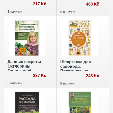
как организовать
217 Kč
руководство по
468 Kč
участок без
созданию
В наличии
В наличии
ошибок
плодового сада
Дачные секреты
Шпаргалка для
Октябрины
садовода.
Ганичкиной.
Практические
Самые полезные
237 Kč
советы по
248 Kč
советы для
работам в
В наличии
В наличии
садоводов и
малоуходном саду
огородников
от Татьяны
Селезневой