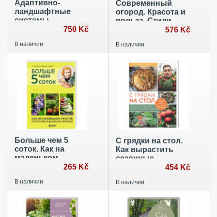
Адаптивно-
Современный
ландшафтные
огород. Красота и
системы
польза. Стили,
земледелия
750 Kč
приемы,
576 Kč
нестандартные
В наличии
В наличии
решения
Больше чем 5
С грядки на стол.
соток. Как на
Как вырастить
маленьком
сезонные
участке получить
265 Kč
продукты и
454 Kč
максимум урожая
превратить их в
В наличии
В наличии
кулинарные
шедевры