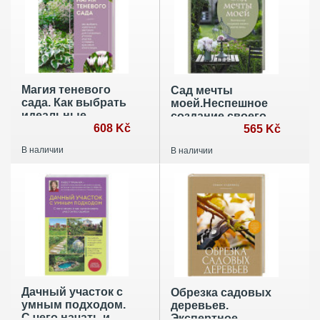
Магия теневого
Сад мечты
сада. Как выбрать
моей.Неспешное
идеальные
создание своего
растения для
608 Kč
места силы
565 Kč
потаенных
В наличии
В наличии
уголков участка и
создать красивые
композиции
Дачный участок с
Обрезка садовых
умным подходом.
деревьев.
С чего начать и
Экспертное