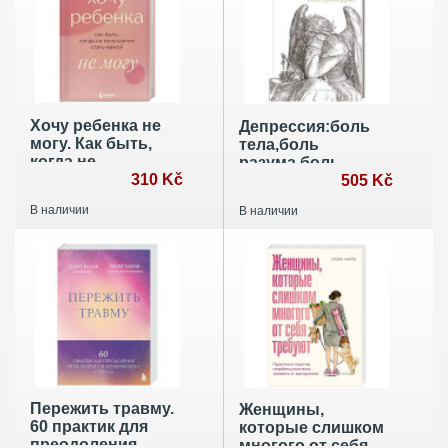
Хочу ребенка не
Депрессия:боль
могу. Как быть,
тела,боль
когда не
разума,боль
получается стать
310 Kč
культуры
505 Kč
мамой
В наличии
В наличии
Пережить травму.
Женщины,
60 практик для
которые слишком
преодоления
многого от себя