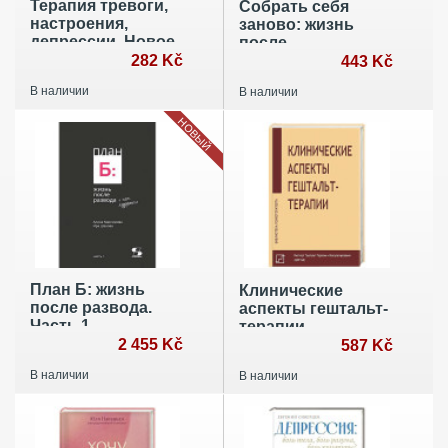
Терапия тревоги,
Собрать себя
настроения,
заново: жизнь
депрессии. Новое
после
издание.
282 Kč
травмирующего
443 Kč
Революционный
события
В наличии
В наличии
метод
НОВЫЙ
План Б: жизнь
Клинические
после развода.
аспекты гештальт-
Часть 1
терапии
2 455 Kč
587 Kč
В наличии
В наличии