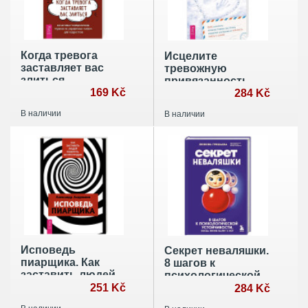
Когда тревога
Исцелите
заставляет вас
тревожную
злиться
привязанность
169 Kč
284 Kč
В наличии
В наличии
Исповедь
Секрет неваляшки.
пиарщика. Как
8 шагов к
заставить людей
психологической
поверить во что
251 Kč
устойчивости,
284 Kč
угодно
когда жизнь валит