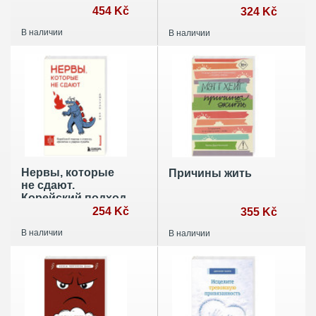
ПТСР, острого и
454 Kč
требуют: Практики
324 Kč
хронического
против
В наличии
В наличии
стресса
перфекционизма,
тревоги и
выгорания
Нервы, которые
Причины жить
не сдают.
Корейский подход
к стрессу,
254 Kč
355 Kč
кризисам и
В наличии
В наличии
ударам судьбы