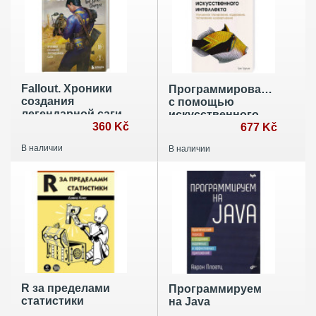
Fallout. Хроники
Программирование
создания
с помощью
легендарной саги
искусственного
360 Kč
интеллекта
677 Kč
В наличии
В наличии
R за пределами
Программируем
статистики
на Java