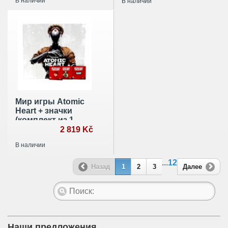
В наличии
В наличии
Мир игры Atomic
Heart + значки
(комплект из 1
книги и 3 значков)
2 819 Kč
В наличии
...
12
Назад
1
2
3
Далее
Наши предложения