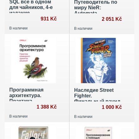
SQL все в одном
Путеводитель по
для чайников, 4-е
миру NieR:
издание
Automata.
931 Kč
Результаты
2 051 Kč
исследования
В наличии
В наличии
руин города
Программная
Наследие Street
архитектура.
Fighter.
Практика
Финальный раунд
командного
1 388 Kč
1 000 Kč
принятия решений
В наличии
В наличии