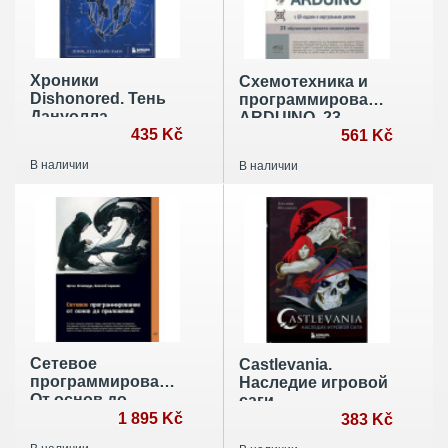
Хроники
Схемотехника и
Dishonored. Тень
программирование
Дануолла
ARDUINO. 23
435 Kč
обучающих
561 Kč
проекта своими
В наличии
В наличии
руками. С QR-
кодами и вирт.
Диском
Сетевое
Castlevania.
программирование.
Наследие игровой
От основ до
саги
приложений
1 895 Kč
383 Kč