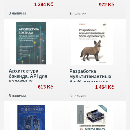
1 394 Kč
972 Kč
В наличии
В наличии
Архитектура
Разработка
бэкенда. API для
мультитенантных
надежных
SaaS-архитектур.
корпоративных
613 Kč
Принципы,
1 464 Kč
модели, практика
В наличии
В наличии