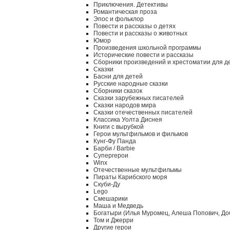
Приключения. Детективы
Романтическая проза
Эпос и фольклор
Повести и рассказы о детях
Повести и рассказы о животных
Юмор
Произведения школьной программы
Исторические повести и рассказы
Сборники произведений и хрестоматии для д
Сказки
Басни для детей
Русские народные сказки
Сборники сказок
Сказки зарубежных писателей
Сказки народов мира
Сказки отечественных писателей
Классика Уолта Диснея
Книги с вырубкой
Герои мультфильмов и фильмов
Кунг-Фу Панда
Барби / Barbie
Супергерои
Winx
Отечественные мультфильмы
Пираты Карибского моря
Скуби-Ду
Lego
Смешарики
Маша и Медведь
Богатыри (Илья Муромец, Алеша Попович, До
Том и Джерри
Другие герои