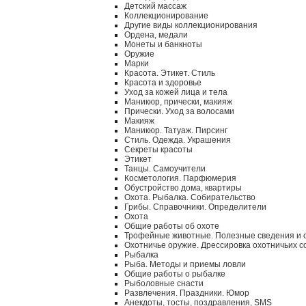
Детский массаж
Коллекционирование
Другие виды коллекционирования
Ордена, медали
Монеты и банкноты
Оружие
Марки
Красота. Этикет. Стиль
Красота и здоровье
Уход за кожей лица и тела
Маникюр, прически, макияж
Прически. Уход за волосами
Макияж
Маникюр. Татуаж. Пирсинг
Стиль. Одежда. Украшения
Секреты красоты
Этикет
Танцы. Самоучители
Косметология. Парфюмерия
Обустройство дома, квартиры
Охота. Рыбалка. Собирательство
Грибы. Справочники. Определители
Охота
Общие работы об охоте
Трофейные животные. Полезные сведения и 
Охотничье оружие. Дрессировка охотничьих с
Рыбалка
Рыба. Методы и приемы ловли
Общие работы о рыбалке
Рыболовные снасти
Развлечения. Праздники. Юмор
Анекдоты, тосты, поздравления, SMS