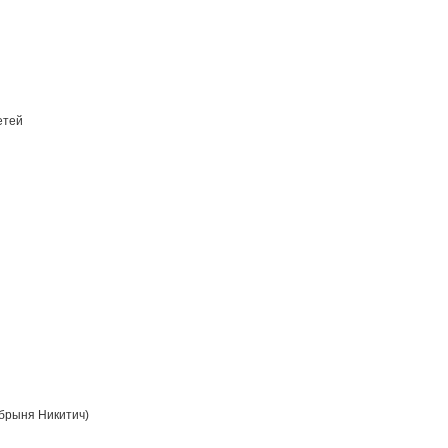
етей
брыня Никитич)