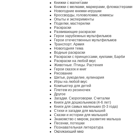
Книжки с магнитами
Книжки с мелками, маркерами, фломастерами
Новогодние книжки-игрушки
Кроссворды, головоломки, комиксы
Опыты и эксперименты
Поделки, мастерилки
Раскраски
Развивающие раскраски
Герои зарубежных мультфильмов
Герои отечественных мультфильмов
Транспорт. Армия
Новогодняя тема
Водные раскраски
Раскраски с принцессами, куклами, Барби
Раскраски на любой вкус
Животные. Птицы. Растения
Герои сказок и книг
Рисование
Шитье, рукоделие, кулинария
Игры на любой вкус
Компьютер для детей
Плетем из резиночек
Другое
Загадки. Скороговорки. Считалки
Книги для дошкольников (4-6 лет)
Книги для самых маленьких (0-3 года)
Стихи и загадки для малышей
Сказки и истории для малышей
Знакомство с миром, развитие малыша
Песенки, потешки
Познавательная литература
Окружающий мир