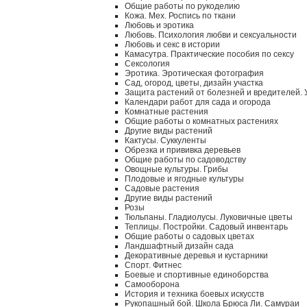
Общие работы по рукоделию
Кожа. Мех. Роспись по ткани
Любовь и эротика
Любовь. Психология любви и сексуальности
Любовь и секс в истории
Камасутра. Практические пособия по сексу
Сексология
Эротика. Эротическая фотография
Сад, огород, цветы, дизайн участка
Защита растений от болезней и вредителей.
Календари работ для сада и огорода
Комнатные растения
Общие работы о комнатных растениях
Другие виды растений
Кактусы. Суккуленты
Обрезка и прививка деревьев
Общие работы по садоводству
Овощные культуры. Грибы
Плодовые и ягодные культуры
Садовые растения
Другие виды растений
Розы
Тюльпаны. Гладиолусы. Луковичные цветы
Теплицы. Постройки. Садовый инвентарь
Общие работы о садовых цветах
Ландшафтный дизайн сада
Декоративные деревья и кустарники
Спорт. Фитнес
Боевые и спортивные единоборства
Самооборона
История и техника боевых искусств
Рукопашный бой. Школа Брюса Ли. Самураи