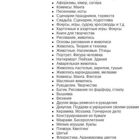
Афоризмы, юмор, сатира
Комиксы. Манга
Песенники, ноты
Сценарии праздников, торжеств
Свадьба. Сценарии, подготовка
Фокусы, игры, судоку, кроссворды и т.д.
Карточные и азартные игры. Фокусы
Книги для творчества
Рисование, живопись
Основы рисования и живописи
Живопись. Теория и техника
Животные. Насекомые. Птицы
Портрет. Фигура человека
Натюрморт. Пейзаж. Здания
Акварельная живопись
Живопись пастелью, акрилом, тушью
Живопись карандашами, мелками
Комиксы. Манга. Фэнтези
Масляная живопись
Рукоделие. Творчество
Батик. Рисование по фарфору, стеклу
Вышивка
Вязание
Другие виды ремесел и рукоделия
Декупаж. Подарки и украшения своими руками
Керамика. Мозаика. Гончарное дело
Конструирование из бумаги
Макраме. Бисероплетение
Мягкие игрушки. Куклы
Пэчворк. Квилтинг
Шитьё
Флористика. Аранжировка цветов