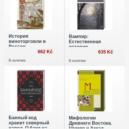
Монография
История
Вампир:
виноторговли в
Естественная
России
история
662 Kč
воскрешения
635 Kč
В наличии
В наличии
Банный код
Мифологии
хранит северный
Древнего Востока.
народ. О бане на
Шумер и Аккад.