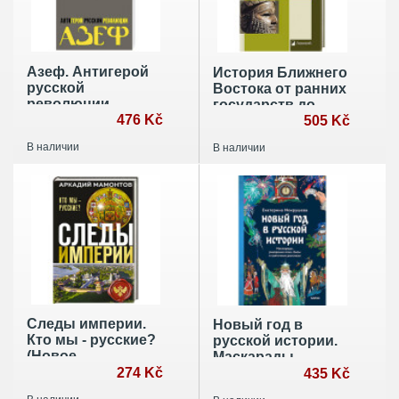
Азеф. Антигерой
История Ближнего
русской
Востока от ранних
революции
государств до
476 Kč
персидского
505 Kč
завоевания
В наличии
В наличии
Следы империи.
Новый год в
Кто мы - русские?
русской истории.
(Новое
Маскарады,
оформление)
274 Kč
разорение елки,
435 Kč
балы и святочные