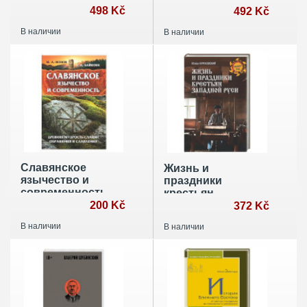
Русском Севере
498 Kč
Хетты. Ханаанеи.
492 Kč
Древний Иран.
В наличии
В наличии
Древняя Индия
Славянское
Жизнь и
язычество и
праздники
современность
крестьян
200 Kč
Западной Руси
372 Kč
В наличии
В наличии