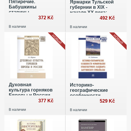
Пятиречие.
Ярмарки Тульской
Бабушкины
губернии в XIX -
старины
начале ХХ века:
372 Kč
Монография
492 Kč
В наличии
В наличии
НОВЫЙ
НОВЫЙ
Духовная
Историко-
культура горняков
географические
Европы и России.
особенности
Верования и
377 Kč
формирования
529 Kč
празднично-
этнокультурного
В наличии
В наличии
обрядовые
ландшафта
практики
Баргузинского
(сравнительный
Прибайкалья
анализ).