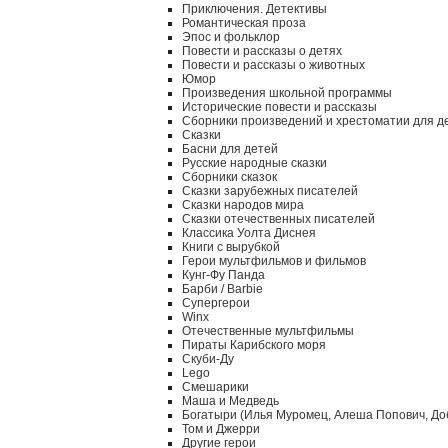
Приключения. Детективы
Романтическая проза
Эпос и фольклор
Повести и рассказы о детях
Повести и рассказы о животных
Юмор
Произведения школьной программы
Исторические повести и рассказы
Сборники произведений и хрестоматии для д
Сказки
Басни для детей
Русские народные сказки
Сборники сказок
Сказки зарубежных писателей
Сказки народов мира
Сказки отечественных писателей
Классика Уолта Диснея
Книги с вырубкой
Герои мультфильмов и фильмов
Кунг-Фу Панда
Барби / Barbie
Супергерои
Winx
Отечественные мультфильмы
Пираты Карибского моря
Скуби-Ду
Lego
Смешарики
Маша и Медведь
Богатыри (Илья Муромец, Алеша Попович, До
Том и Джерри
Другие герои