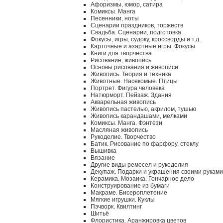
Афоризмы, юмор, сатира
Комиксы. Манга
Песенники, ноты
Сценарии праздников, торжеств
Свадьба. Сценарии, подготовка
Фокусы, игры, судоку, кроссворды и т.д.
Карточные и азартные игры. Фокусы
Книги для творчества
Рисование, живопись
Основы рисования и живописи
Живопись. Теория и техника
Животные. Насекомые. Птицы
Портрет. Фигура человека
Натюрморт. Пейзаж. Здания
Акварельная живопись
Живопись пастелью, акрилом, тушью
Живопись карандашами, мелками
Комиксы. Манга. Фэнтези
Масляная живопись
Рукоделие. Творчество
Батик. Рисование по фарфору, стеклу
Вышивка
Вязание
Другие виды ремесел и рукоделия
Декупаж. Подарки и украшения своими руками
Керамика. Мозаика. Гончарное дело
Конструирование из бумаги
Макраме. Бисероплетение
Мягкие игрушки. Куклы
Пэчворк. Квилтинг
Шитьё
Флористика. Аранжировка цветов