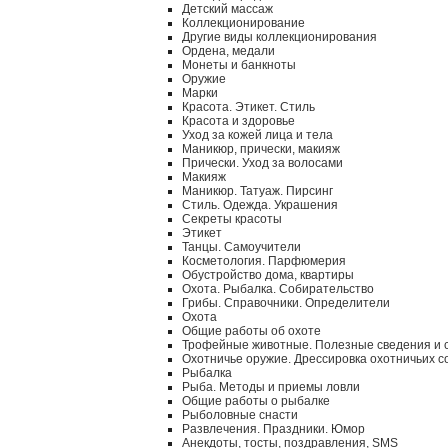
Детский массаж
Коллекционирование
Другие виды коллекционирования
Ордена, медали
Монеты и банкноты
Оружие
Марки
Красота. Этикет. Стиль
Красота и здоровье
Уход за кожей лица и тела
Маникюр, прически, макияж
Прически. Уход за волосами
Макияж
Маникюр. Татуаж. Пирсинг
Стиль. Одежда. Украшения
Секреты красоты
Этикет
Танцы. Самоучители
Косметология. Парфюмерия
Обустройство дома, квартиры
Охота. Рыбалка. Собирательство
Грибы. Справочники. Определители
Охота
Общие работы об охоте
Трофейные животные. Полезные сведения и 
Охотничье оружие. Дрессировка охотничьих с
Рыбалка
Рыба. Методы и приемы ловли
Общие работы о рыбалке
Рыболовные снасти
Развлечения. Праздники. Юмор
Анекдоты, тосты, поздравления, SMS