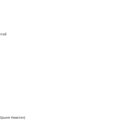
етей
брыня Никитич)