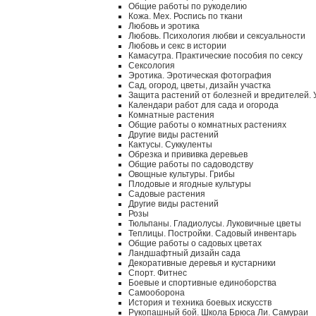
Общие работы по рукоделию
Кожа. Мех. Роспись по ткани
Любовь и эротика
Любовь. Психология любви и сексуальности
Любовь и секс в истории
Камасутра. Практические пособия по сексу
Сексология
Эротика. Эротическая фотография
Сад, огород, цветы, дизайн участка
Защита растений от болезней и вредителей.
Календари работ для сада и огорода
Комнатные растения
Общие работы о комнатных растениях
Другие виды растений
Кактусы. Суккуленты
Обрезка и прививка деревьев
Общие работы по садоводству
Овощные культуры. Грибы
Плодовые и ягодные культуры
Садовые растения
Другие виды растений
Розы
Тюльпаны. Гладиолусы. Луковичные цветы
Теплицы. Постройки. Садовый инвентарь
Общие работы о садовых цветах
Ландшафтный дизайн сада
Декоративные деревья и кустарники
Спорт. Фитнес
Боевые и спортивные единоборства
Самооборона
История и техника боевых искусств
Рукопашный бой. Школа Брюса Ли. Самураи