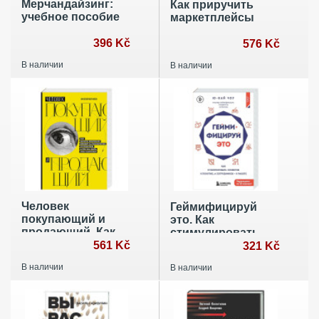
Мерчандайзинг:
Как приручить
учебное пособие
маркетплейсы
396 Kč
576 Kč
В наличии
В наличии
Человек
Геймифицируй
покупающий и
это. Как
продающий. Как
стимулировать
законы эволюции
561 Kč
клиентов к
321 Kč
влияют на
покупке, а
В наличии
В наличии
психологию
сотрудников к
потребителя и при
работе
чем здесь Люк
Скайуокер