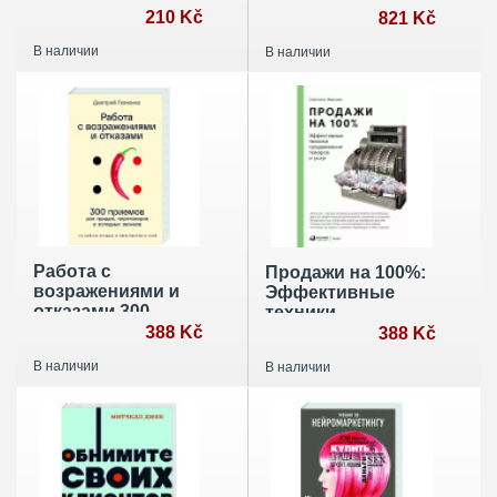
210 Kč
Элдером
821 Kč
(комплект из 2-х
В наличии
В наличии
книг)
Работа с
Продажи на 100%:
возражениями и
Эффективные
отказами.300
техники
приемов для
388 Kč
продвижения
388 Kč
продаж,
товаров и услуг
В наличии
В наличии
переговоров и
холодных звонков