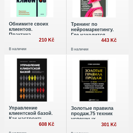
Обнимите своих
Тренинг по
клиентов.
нейромаркетингу.
Практика
Где находится
выдающегося
210 Kč
кнопка "Купить" в
443 Kč
обслуживания
сознании
В наличии
В наличии
покупателя?
Управление
Золотые правила
клиентской базой.
продаж.75 техник
Как настроить
успешных
работу
608 Kč
холодных
301 Kč
клиентского
звонков,убедительных