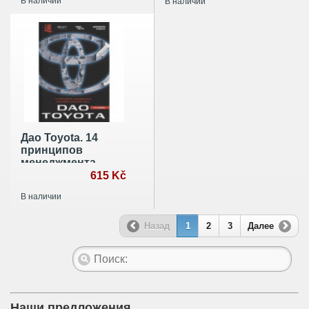
В наличии
В наличии
отдела и получить
презентаций
максимальный
результат
Дао Toyota. 14
принципов
менеджмента
ведущей
615 Kč
компании мира
В наличии
Назад
1
2
3
Далее
Наши предложения