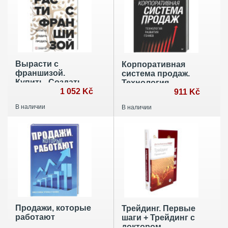
Вырасти с
Корпоративная
франшизой.
система продаж.
Купить. Создать.
Технология
Продать
1 052 Kč
развития гениев
911 Kč
В наличии
В наличии
Продажи, которые
Трейдинг. Первые
работают
шаги + Трейдинг с
доктором