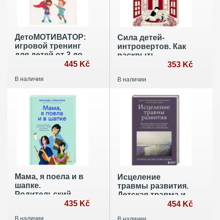
ДетоМОТИВАТОР:
Сила детей-
игровой тренинг
интровертов. Как
для детей от 3 до
раскрыть
15 лет и их
445 Kč
потенциал
353 Kč
родителей
ребенка
В наличии
В наличии
Мама, я поела и в
Исцеление
шапке.
травмы развития.
Родительский
Детская травма и
квест от
435 Kč
ее влияние на
454 Kč
школьных
поведение,
В наличии
В наличии