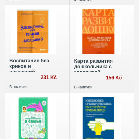
поделок до
самооценку и
пубертата
способность к
любимых детей
отношениям
Воспитание без
Карта развития
криков и
дошкольника с
наказаний
задержкой
231 Kč
психического
156 Kč
развития
В наличии
В наличии