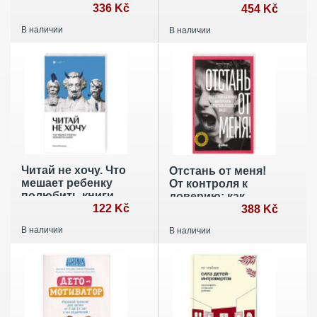
границы в
336 Kč
пользе видеоигр
454 Kč
общении (от 5 до
В наличии
В наличии
10 лет)
Читай не хочу. Что
Отстань от меня!
мешает ребенку
От контроля к
полюбить книги
доверию: как
122 Kč
пережить
388 Kč
подростковый
В наличии
В наличии
вожраст вместе