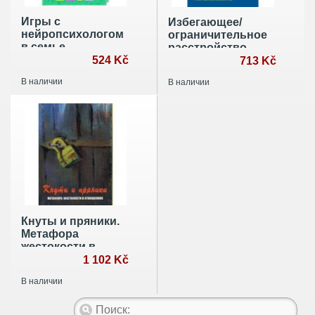
Игры с
Избегающее/
нейропсихологом
ограничительное
в семье
расстройство
524 Kč
приема пищи.
713 Kč
Руководство для
В наличии
В наличии
родных и
опекунов
Кнуты и пряники.
Метафора
жестокости в
отношениях
1 102 Kč
В наличии