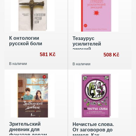
К онтологии
Тезаурус
русской боли
усилителей
эмоций.
581 Kč
Руководство для
508 Kč
писателей и
В наличии
В наличии
сценаристов
Зрительский
Нечистые слова.
дневник для
От заговоров до
фанатов дорам
мемов. Как