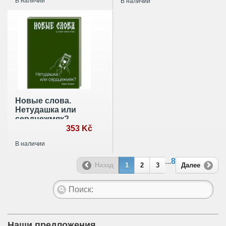
В наличии
В наличии
Новые слова.
Нетудашка или
сердцежмяк?
353 Kč
В наличии
...
8
Назад
1
2
3
Далее
Наши предложения