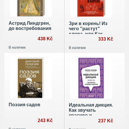
Астрид Линдгрен,
Зри в корень! Из
до востребования
чего "растут"
слова, или Как
438 Kč
верблюд оказался
333 Kč
слоном, а букет —
В наличии
В наличии
лесом?
Поэзия садов
Идеальная дикция.
Как звучать
красиво и
243 Kč
уверенно
237 Kč