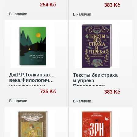
254 Kč
русский язык
383 Kč
хранит историю
В наличии
В наличии
Дж.Р.Р.Толкин:автор
Тексты без страха
века.Филологическое
и упрека.
путешествие в
Превращаем
Средиземье
735 Kč
магию в систему
383 Kč
В наличии
В наличии